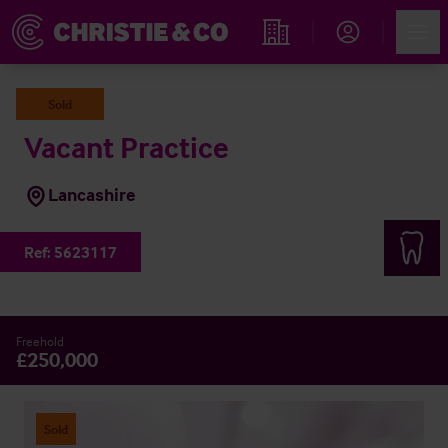
Account
Men
Immobiliensuche
Sold
Vacant Practice
Lancashire
Ref:
5623117
Freehold
£250,000
Sold