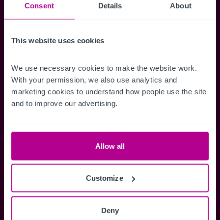
Suchkriterien zu speichern und
Consent
Details
About
Benachrichtigungen für neuen Objekten zu
erhalten.
This website uses cookies
We use necessary cookies to make the website work. 
With your permission, we also use analytics and 
Zugriff auf alle
Speichern Si
marketing cookies to understand how people use the site 
Informationen
Suchkriteri
and to improve our advertising.
Erhalten Sie Zugriff auf alle
Durch das Speich
Verkaufsmandate - exklusiv für
Suchkriterien kö
Mitglieder.
und einfach jeder
Allow all
zugreifen und die
Customize
Anmelden
Deny