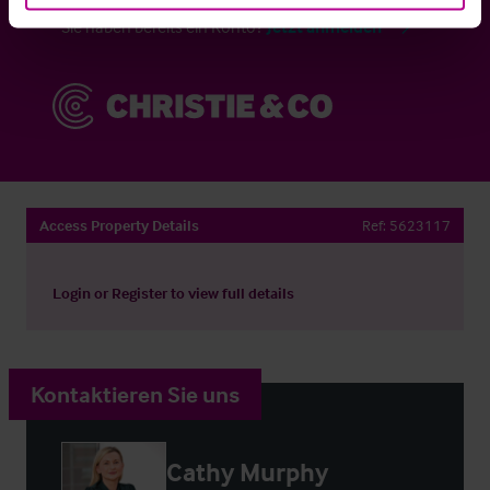
Sie haben bereits ein Konto?
Jetzt anmelden
Access Property Details
Ref:
5623117
Login
or
Register
to view full details
Kontaktieren Sie uns
Cathy Murphy