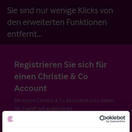
Sie sind nur wenige Klicks von
den erweiterten Funktionen
entfernt...
Registrieren Sie sich für
einen Christie & Co
Account
Mit einem Christie & Co Benutzerkonto haben
Sie Zugriff auf ausführliche
Veraufsinformationen, erweiterte Suche über
Kartenansicht sowie die Möglichkeit