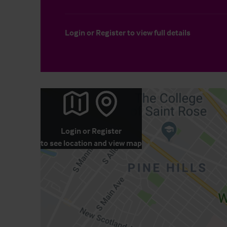
Login
or
Register
to view full details
Login
or
Register
to see location and view map