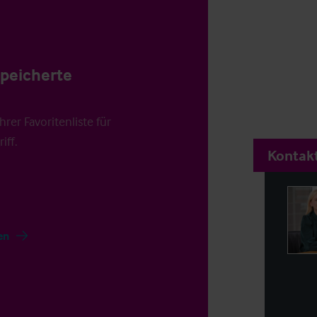
speicherte
rer Favoritenliste für
iff.
Kontakt
en