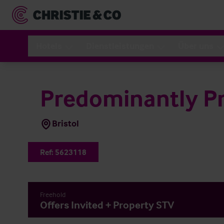
Hotels
Dienstleistungen
Über uns
Predominantly Pr
Bristol
Ref:
5623118
Freehold
Offers Invited + Property STV