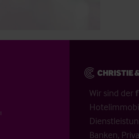
Wir sind der
Hotelimmobil
I
Dienstleistu
Banken, Priv