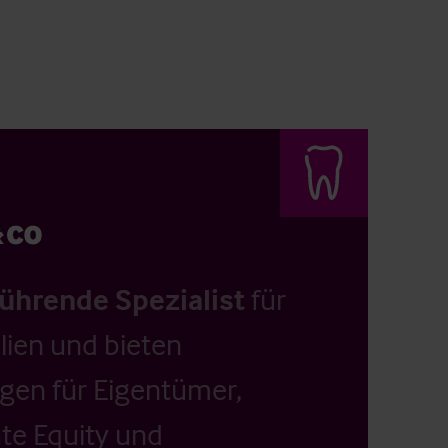
führende Spezialist
für
ien und bieten
ngen für Eigentümer,
ate Equity und