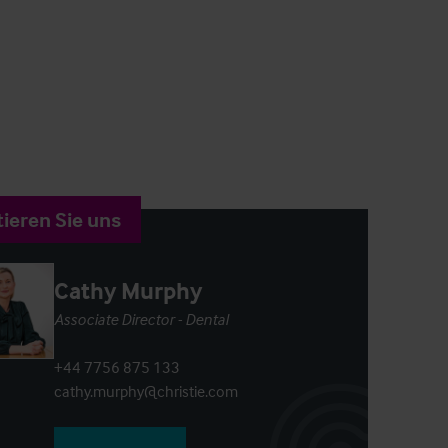
ieren Sie uns
Cathy Murphy
Associate Director - Dental
+44 7756 875 133
cathy.murphy@christie.com