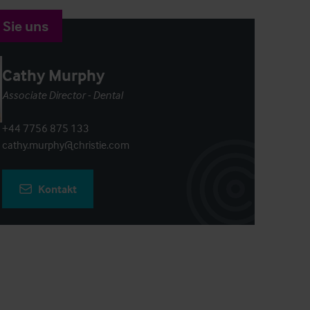
 Sie uns
Cathy Murphy
Associate Director - Dental
+44 7756 875 133
cathy.murphy@christie.com
Kontakt