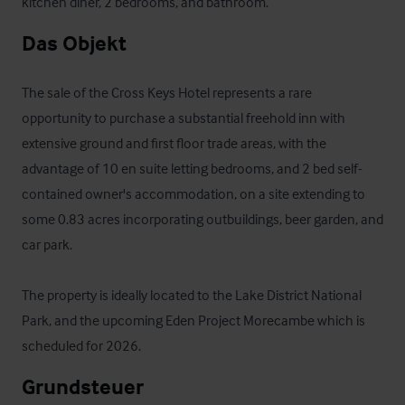
kitchen diner, 2 bedrooms, and bathroom.
Das Objekt
The sale of the Cross Keys Hotel represents a rare 
opportunity to purchase a substantial freehold inn with 
extensive ground and first floor trade areas, with the 
advantage of 10 en suite letting bedrooms, and 2 bed self-
contained owner's accommodation, on a site extending to 
some 0.83 acres incorporating outbuildings, beer garden, and 
car park.

The property is ideally located to the Lake District National 
Park, and the upcoming Eden Project Morecambe which is 
scheduled for 2026.
Grundsteuer