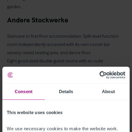
garden.
Andere Stockwerke
Staircase to first floor accommodation. Split-level function 
room independently accessed with its own corner bar 
servery, raised seating area, and dance floor. 

Eight good sized double guest rooms with en suite 
bathrooms.

Second floor, 2 additional double bedrooms with en suite 
Consent
Details
About
facilities.
Ancillary Areas
This website uses cookies
Trade kitchen, glass wash/fridge freezer room, plant room, 
We use necessary cookies to make the website work. 
ladies & gents wc.
