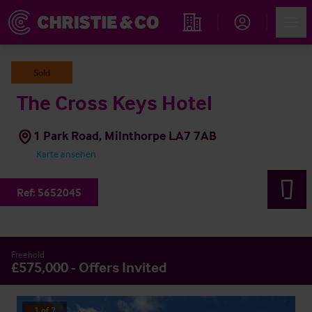
Account
Men
Immobiliensuche
Sold
The Cross Keys Hotel
1 Park Road, Milnthorpe LA7 7AB
Karte ansehen
Ref:
5652045
Freehold
£575,000 - Offers Invited
1
of
2