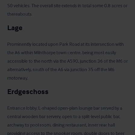
50 vehicles. The overall site extends in total some 0.8 acres or 
thereabouts.
Lage
Prominently located upon Park Road at its intersection with 
the A6 within Milnthorpe town centre, being most easily 
accessible to the north via the A590, junction 36 of the M6 or 
alternatively, south of the A6 via junction 35 off the M6 
motorway.
Erdgeschoss
Entrance lobby, L-shaped open-plan lounge bar served by a 
central wooden bar servery, open to a split-level public bar, 
archway to pool room, dining restaurant, inner rear hall 
providing access to the snooker room, double doors to beer 