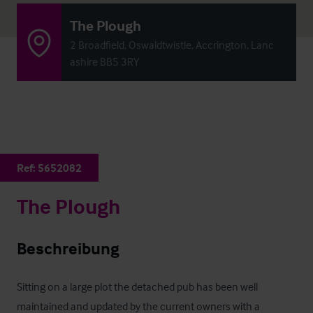
The Plough
2 Broadfield, Oswaldtwistle, Accrington, Lanc
ashire BB5 3RY
Ref:
5652082
The Plough
Beschreibung
Sitting on a large plot the detached pub has been well 
maintained and updated by the current owners with a 