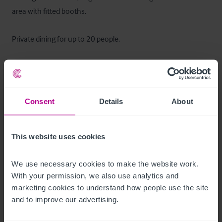
area with fitted booths.

Private dining for up to 20 people.

Total covers 86 dining and a further 8 in the bar area.
Ausstattung und Inventar
Consent
Details
About
We have been advised that the majority of the fixtures and 
fittings are owned outright and will be included in the sale, 
This website uses cookies
subject to an inventory.
Außenbereich
We use necessary cookies to make the website work. 
With your permission, we also use analytics and 
marketing cookies to understand how people use the site 
Outdoor seating area (30 covers)

and to improve our advertising.
Car Park (20 spaces)