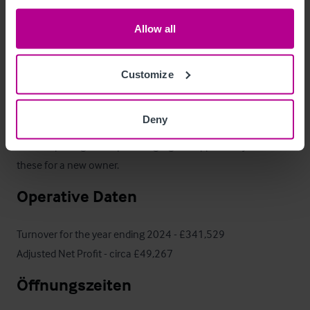
Das Objekt
Allow all
The Plough has a loyal client-base who maintain steady trade 
along with guests coming as a destination dining area for the 
Customize
restaurant.  

Deny
Due to family commitments the premises is running on 
limited opening hours providing a great opportunity to extend 
these for a new owner.
Operative Daten
Turnover for the year ending 2024 - £341,529

Adjusted Net Profit - circa £49,267
Öffnungszeiten