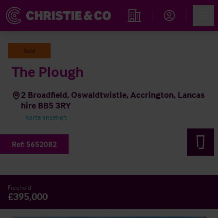
Account
Men
Immobiliensuche
Sold
The Plough
2 Broadfield, Oswaldtwistle, Accrington, Lancas
hire BB5 3RY
Karte ansehen
Ref:
5652082
Freehold
£395,000