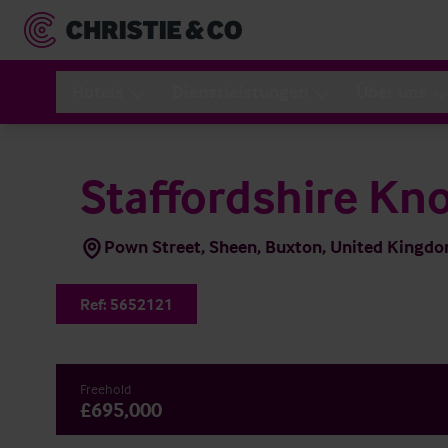
Hotels
Dienstleistungen
Über uns
Staffordshire Kn
Pown Street, Sheen, Buxton, United Kingd
Ref:
5652121
Freehold
£695,000