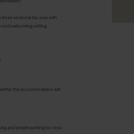
mmodation:

 three sectional bar area with 
m and welcoming setting

m
ms within the accommodation will 
ng and private parking for circa 