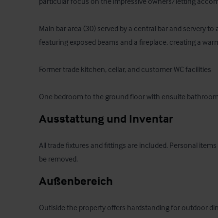
particular focus on the impressive owners/letting acco
Main bar area (30) served by a central bar and servery to a
featuring exposed beams and a fireplace, creating a war
Former trade kitchen, cellar, and customer WC facilities

One bedroom to the ground floor with ensuite bathroo
Ausstattung und Inventar
All trade fixtures and fittings are included. Personal ite
be removed.
Außenbereich
Outiside the property offers hardstanding for outdoor dini