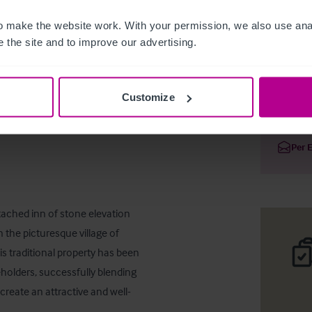
 make the website work. With your permission, we also use anal
 the site and to improve our advertising.
Pub with
Customize
Deta
Per 
ached inn of stone elevation 
 the picturesque village of 
s traditional property has been 
olders, successfully blending 
reate an attractive and well-