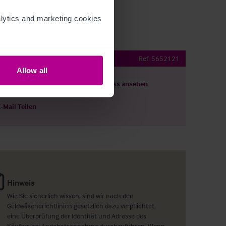
ytics and marketing cookies 
 rooms
Ref:
5652121
Allow all
ils herunterladen
Grundriss ansehen
E-Mail Teilen
Hinweis
Wie Sie sicherlich wissen, sind wir nach den
Geldwäscherichtlinien gesetzlich dazu verpflichtet,
eine Überprüfung der Identität und Adresse des
Käufers bei Angebotsannahme durchzuführen. Wenn