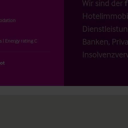
Wir sind der
Hotelimmobil
odation
Dienstleistu
Banken, Priv
 | Energy rating C
Insolvenzverw
not