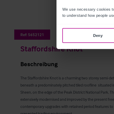
We use necessary cookies to
to understand how people use
Ref:
5652121
Deny
Staffordshire Knot
Beschreibung
The Staffordshire Knot is a charming two storey semi-det
beneath a predominately pitched tiled roofline  situated in
Sheen, on the edge of the Peak District National Park. Thi
extensively modernised and improved by the present freeh
contemporary upgrades with retained period features to c
presented trading environment.