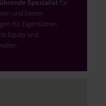
führende Spezialist
für
ien und bieten
ngen für Eigentümer,
ate Equity und
alter.