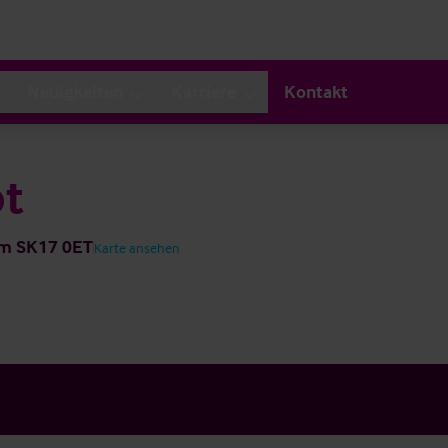
Neuigkeiten
Karriere
Kontakt
ot
om SK17 0ET
Karte ansehen