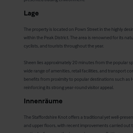
Lage
The property is located on Pown Street in the highly desira
within the Peak District. The area is renowned for its natu
cyclists, and tourists throughout the year.

Sheen lies approximately 20 minutes from the popular sp
wide range of amenities, retail facilities, and transport 
benefits from proximity to popular destinations such as 
reinforcing its strong year-round visitor appeal.
Innenräume
The Staffordshire Knot offers a traditional yet well-pres
and upper floors, with recent improvements carried out 