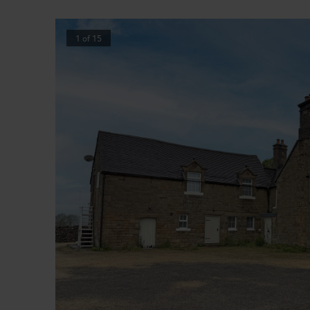
1
of
15