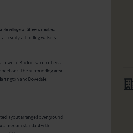
ble village of Sheen, nestled 
ral beauty, attracting walkers, 
a town of Buxton, which offers a 
connections. The surrounding area 
Hartington and Dovedale, 
ented layout arranged over ground 
to a modern standard with 