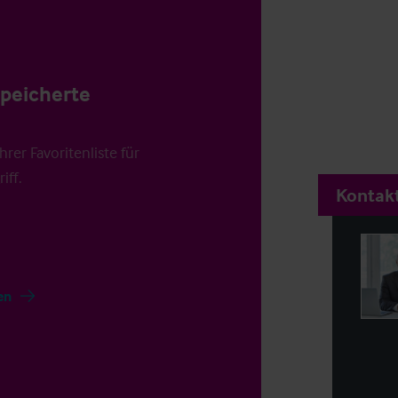
speicherte
rer Favoritenliste für
iff.
Kontakt
en