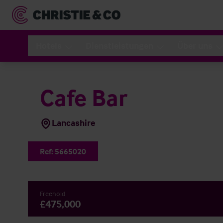
Hotels
Dienstleistungen
Über uns
Cafe Bar
Lancashire
Ref:
5665020
Freehold
£475,000