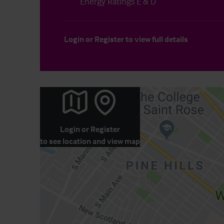
Energy Ratings E & D
Login
or
Register
to view full details
Login
or
Register
to see location and view map