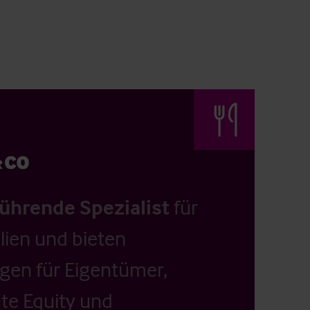
führende Spezialist
für
ien und bieten
ngen für Eigentümer,
ate Equity und