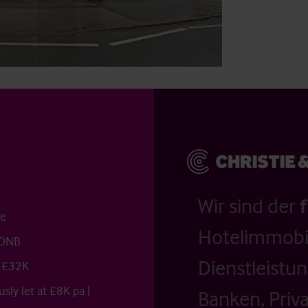
Wir sind der
ce
Hotelimmobil
AONB
Dienstleistu
t £32K
sly let at £8K pa |
Banken, Priv