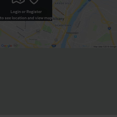
Login
or
Register
to see location and view map