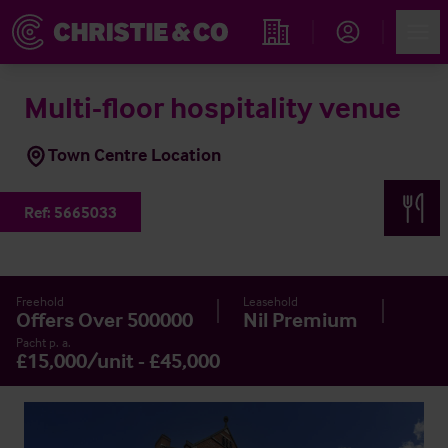
Account
Men
Immobiliensuche
Multi-floor hospitality venue
Town Centre Location
Ref:
5665033
Freehold
Leasehold
Offers Over 500000
Nil Premium
Pacht p. a.
£15,000/unit - £45,000