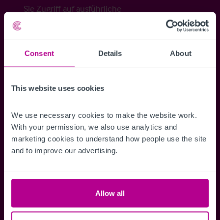
Sie Zugriff auf ausführliche
Veraufsinformationen, erweiterte Suche über
Kartenansicht sowie die Möglichkeit
Suchkriterien zu speichern und
Consent
Details
About
Benachrichtigungen für neuen Objekten zu
erhalten.
This website uses cookies
We use necessary cookies to make the website work. 
With your permission, we also use analytics and 
Zugriff auf alle
Speichern Si
marketing cookies to understand how people use the site 
Informationen
Suchkriteri
and to improve our advertising.
Erhalten Sie Zugriff auf alle
Durch das Speich
Verkaufsmandate - exklusiv für
Suchkriterien kö
Mitglieder.
und einfach jeder
Allow all
zugreifen und die