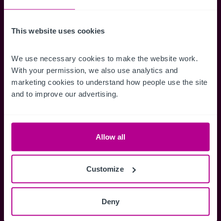
erhalten.
This website uses cookies
We use necessary cookies to make the website work. 
Zugriff auf alle
Speichern Si
With your permission, we also use analytics and 
marketing cookies to understand how people use the site 
Informationen
Suchkriteri
and to improve our advertising.
Erhalten Sie Zugriff auf alle
Durch das Speich
Verkaufsmandate - exklusiv für
Suchkriterien kö
Mitglieder.
und einfach jeder
zugreifen und die
Allow all
Customize
Anmelden
Deny
Sie haben bereits ein Konto?
Jetzt anmelden