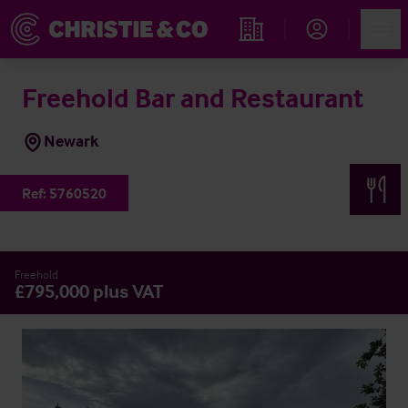
Account
Men
Immobiliensuche
Freehold Bar and Restaurant
Newark
Ref:
5760520
Freehold
£795,000 plus VAT