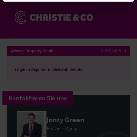
Access Property Details
Ref:
5760520
Login
or
Register
to view full details
Kontaktieren Sie uns
Jonty Green
Business Agent