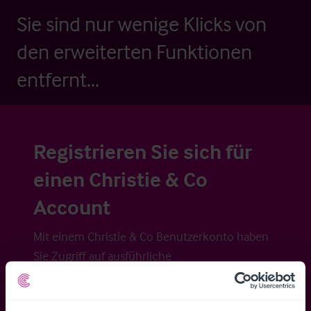
Sie sind nur wenige Klicks von
den erweiterten Funktionen
entfernt...
Registrieren Sie sich für
einen Christie & Co
Account
Mit einem Christie & Co Benutzerkonto haben
Sie Zugriff auf ausführliche
Veraufsinformationen, erweiterte Suche über
Kartenansicht sowie die Möglichkeit