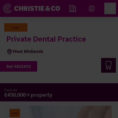
Account
Men
Immobiliensuche
Sold
Private Dental Practice
West Midlands
Ref:
5822692
Freehold
£450,000 + property
Sold