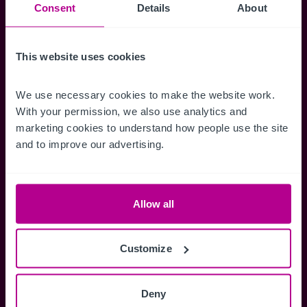
Suchkriterien zu speichern und
Consent
Details
About
Benachrichtigungen für neuen Objekten zu
erhalten.
This website uses cookies
We use necessary cookies to make the website work. 
With your permission, we also use analytics and 
Zugriff auf alle
Speichern Si
marketing cookies to understand how people use the site 
Informationen
Suchkriteri
and to improve our advertising.
Erhalten Sie Zugriff auf alle
Durch das Speich
Verkaufsmandate - exklusiv für
Suchkriterien kö
Mitglieder.
und einfach jeder
Allow all
zugreifen und die
Customize
Anmelden
Deny