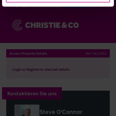
Sie haben bereits ein Konto?
Jetzt anmelden
Access Property Details
Ref:
5822692
Login
or
Register
to view full details
Kontaktieren Sie uns
Steve O'Connor