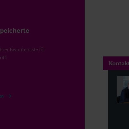
speicherte
rer Favoritenliste für
iff.
Kontakt
en