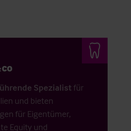
führende Spezialist
für
ien und bieten
ngen für Eigentümer,
ate Equity und