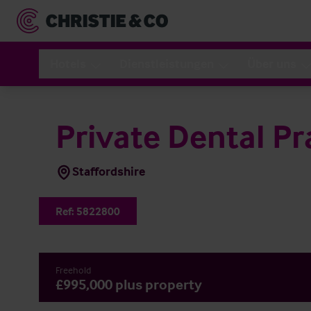
Hotels
Dienstleistungen
Über uns
Private Dental Pr
Staffordshire
Ref:
5822800
Freehold
£995,000 plus property