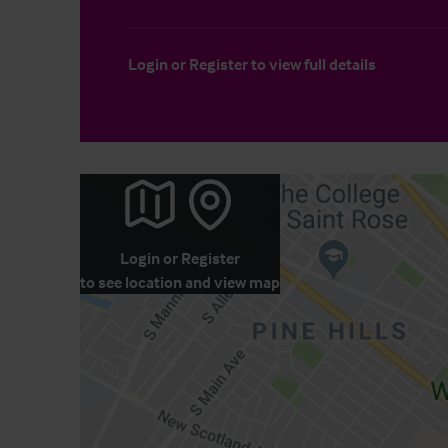
Login
or
Register
to view full details
Login
or
Register
to see location and view map