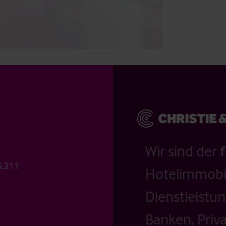
Wir sind der
6,211
Hotelimmobil
Dienstleistu
Banken, Priv