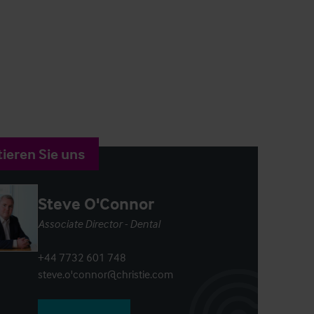
ieren Sie uns
Steve O'Connor
Associate Director - Dental
+44 7732 601 748
steve.o'connor@christie.com