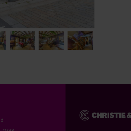
ld
s (190)