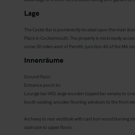
Lage
The Castle Bar is prominently located upon the main lice
Place in Cockermouth. The property is most easily accessi
some 30 miles west of Penrith, junction 40 of the M6 m
Innenräume
Ground Floor:

Entrance porch to:

Lounge bar (40), large wooden topped bar servery to one
booth seating, wooden flooring, windows to the front elev
Archway to rear vestibule with cast iron wood burning stov
staircase to upper floors.
