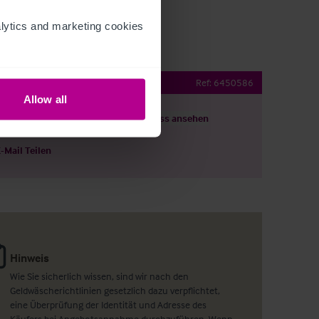
ytics and marketing cookies 
r
Ref:
6450586
Allow all
ils herunterladen
Grundriss ansehen
E-Mail Teilen
Hinweis
Wie Sie sicherlich wissen, sind wir nach den
Geldwäscherichtlinien gesetzlich dazu verpflichtet,
eine Überprüfung der Identität und Adresse des
Käufers bei Angebotsannahme durchzuführen. Wenn