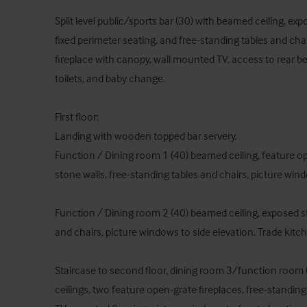
Split level public/sports bar (30) with beamed ceiling, exp
fixed perimeter seating, and free-standing tables and chai
fireplace with canopy, wall mounted TV, access to rear bee
toilets, and baby change.

First floor:

Landing with wooden topped bar servery.

Function / Dining room 1 (40) beamed ceiling, feature op
stone walls, free-standing tables and chairs, picture windo
Function / Dining room 2 (40) beamed ceiling, exposed sto
and chairs, picture windows to side elevation. Trade kitche
Staircase to second floor, dining room 3/function room 
ceilings, two feature open-grate fireplaces, free-standing