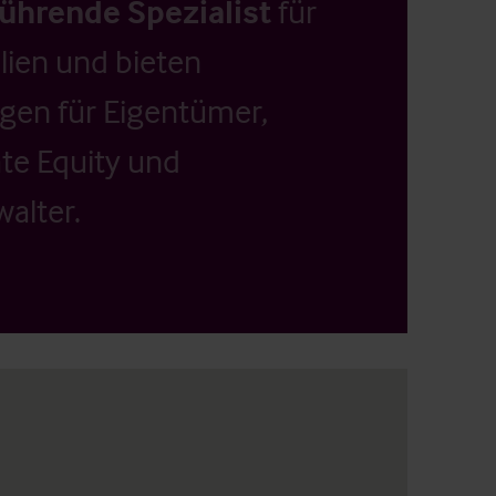
führende Spezialist
für
ien und bieten
ngen für Eigentümer,
ate Equity und
alter.