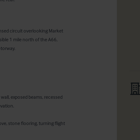
nsed circuit overlooking Market 
ble 1 mile north of the A66, 
otorway.
 wall, exposed beams, recessed 
ation. 

e, stone flooring, turning flight 