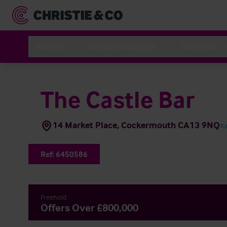
Hotels
Dienstleistungen
Über uns
The Castle Bar
14 Market Place, Cockermouth CA13 9NQ
K
Ref:
6450586
Freehold
Offers Over £800,000