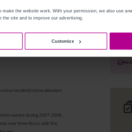
 make the website work. With your permission, we also use anal
 the site and to improve our advertising.
Public Ba
Customize
Deta
Per 
 colour rendered stone elevation 
urrent owners during 2007-2008, 
as over three floors, with the 
he rear.