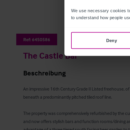
We use necessary cookies to
to understand how people use
Ref:
6450586
Deny
The Castle Bar
Beschreibung
An impressive 16th Century Grade II Listed freehouse, of
beneath a predominantly pitched tiled roof line. 

The property was comprehensively refurbished by the c
and now offers stylish bars and function rooms/dining are
advantage of a three tiered south facing beer garden to t