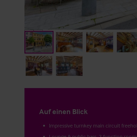
Auf einen Blick
Impressive turnkey main circuit freeho
Lounge & public bars, 3 function room