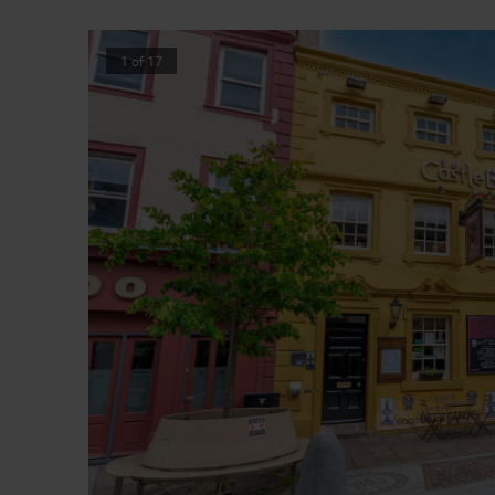
1
of
17