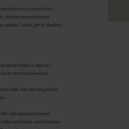
osed brick work, stone floors, 
rs, feature recessed stone 
r garden. Ladies, gents, disabled 
en-grate fireplace, exposed 
ws to the front elevation. 

ne walls, free-standing tables 
n. 

(40)  with exposed beamed 
 tables and chairs, wall mounted 