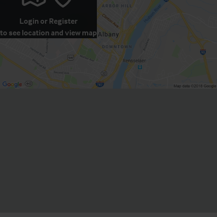
Login
or
Register
to see location and view map