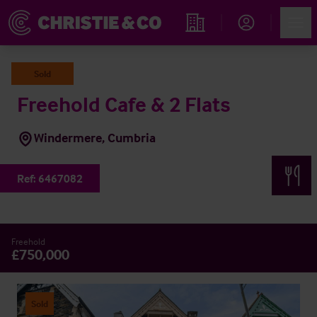
Account
Men
Immobiliensuche
Sold
Freehold Cafe & 2 Flats
Windermere, Cumbria
Ref:
6467082
Freehold
£750,000
Sold