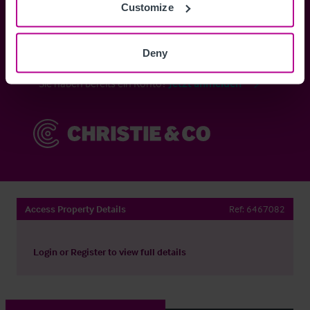
Customize
Anmelden
Deny
Sie haben bereits ein Konto?
Jetzt anmelden
Access Property Details
Ref:
6467082
Login
or
Register
to view full details