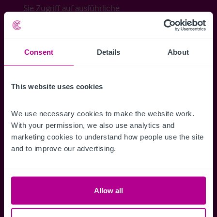
Sie Zugriff auf ausführliche
Veraufsinformationen, erweiterte Suche über
Kartenansicht sowie die Möglichkeit
Suchkriterien zu speichern und
Consent
Details
About
Benachrichtigungen für neuen Objekten zu
erhalten.
This website uses cookies
We use necessary cookies to make the website work. 
With your permission, we also use analytics and 
Zugriff auf alle
Speichern Si
marketing cookies to understand how people use the site 
Informationen
Suchkriteri
and to improve our advertising.
Erhalten Sie Zugriff auf alle
Durch das Speich
Verkaufsmandate - exklusiv für
Suchkriterien kö
Mitglieder.
und einfach jeder
Allow all
zugreifen und die