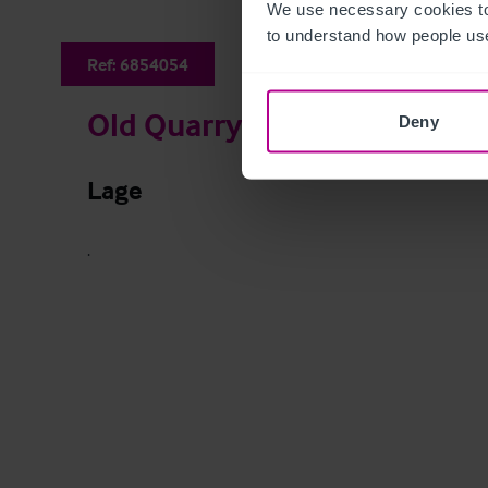
We use necessary cookies to
to understand how people use
Ref:
6854054
Old Quarry Bar
Deny
Lage
.