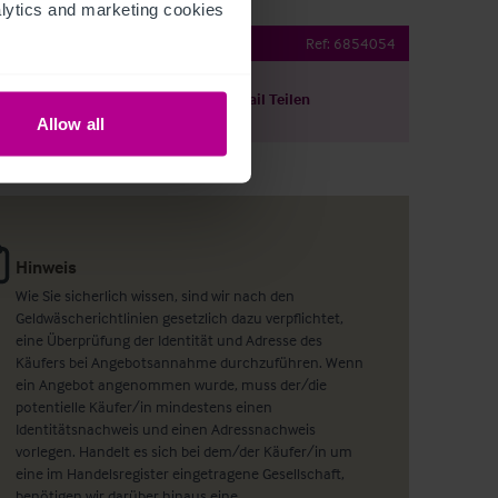
ytics and marketing cookies 
y Bar
Ref:
6854054
ils herunterladen
Per E-Mail Teilen
Allow all
Hinweis
Wie Sie sicherlich wissen, sind wir nach den
Geldwäscherichtlinien gesetzlich dazu verpflichtet,
eine Überprüfung der Identität und Adresse des
Käufers bei Angebotsannahme durchzuführen. Wenn
ein Angebot angenommen wurde, muss der/die
potentielle Käufer/in mindestens einen
Identitätsnachweis und einen Adressnachweis
vorlegen. Handelt es sich bei dem/der Käufer/in um
eine im Handelsregister eingetragene Gesellschaft,
benötigen wir darüber hinaus eine