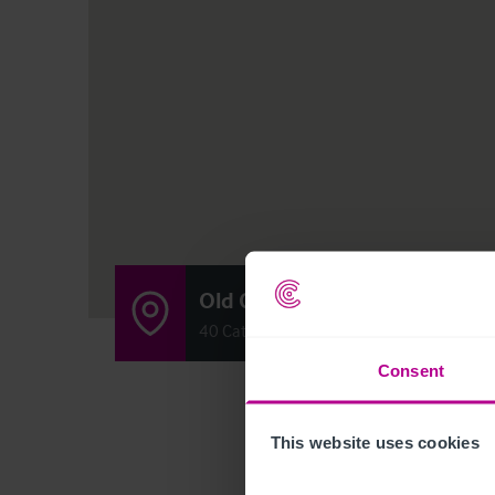
Old Quarry Bar
40 Cathcart Road, Glasgow G73 2QZ
Consent
This website uses cookies