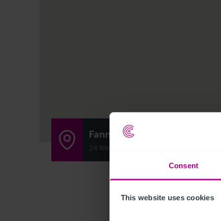
Fanny by Gas Light
24 West George Street, Kilmarnock KA1 
Consent
This website uses cookies