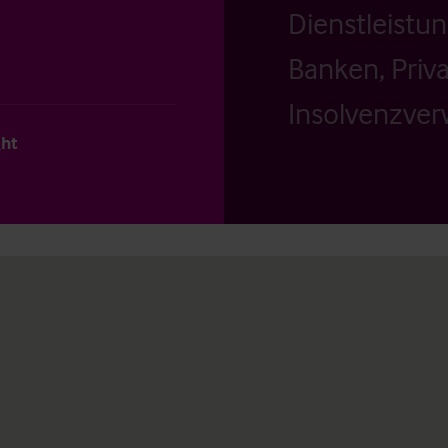
Dienstleistu
Banken, Priv
Insolvenzverw
ght