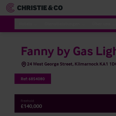
Hotels
Dienstleistungen
Über uns
Fanny by Gas Lig
24 West George Street, Kilmarnock KA1 1D
Ref:
6854080
Freehold
£140,000