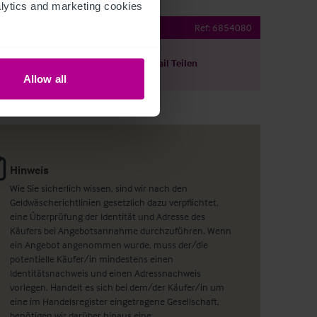
ytics and marketing cookies 
Gas Light
Ref:
6854080
ils herunterladen
Per E-Mail Teilen
Allow all
Hinweis
Wie Sie sicherlich wissen, sind wir nach den
Geldwäscherichtlinien gesetzlich dazu verpflichtet,
eine Überprüfung der Identität und Adresse des
Käufers bei Angebotsannahme durchzuführen. Wenn
ein Angebot angenommen wurde, muss der/die
potentielle Käufer/in mindestens einen
Identitätsnachweis und einen Adressnachweis
vorlegen. Handelt es sich bei dem/der Käufer/in um
eine im Handelsregister eingetragene Gesellschaft,
benötigen wir darüber hinaus eine