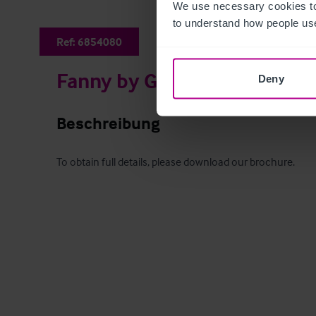
We use necessary cookies to
to understand how people use
Ref:
6854080
Fanny by Gas Light
Deny
Beschreibung
To obtain full details, please download our brochure.