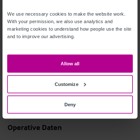
•
 Ladies & Gentleman's WC's and ancillary storage areas

We use necessary cookies to make the website work. 
With your permission, we also use analytics and 
marketing cookies to understand how people use the site 
•
and to improve our advertising.
•
 Ancillary storage areas

Allow all
•
 Smoking Terrance
Ausstattung und Inventar
Customize
All in‑situ trade fixtures and fittings are included in the sale 
price and will be apportioned accordingly. An inventory will be 
Deny
provided following receipt of an acceptable offer.
Operative Daten