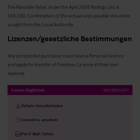
The Rateable Value, as per the April 2026 Ratings List, is 
£66,500. Confirmation of the actual rates payable should be 
sought from the Local Authority.
Lizenzen/gesetzliche Bestimmungen
Any prospective purchaser must have a Personal Licence 
and apply for transfer of Premises Licence at their own 
expense.
Cameo Nightclub
Ref:
8856087
Details herunterladen
Grundriss ansehen
Per E-Mail Teilen