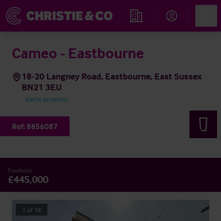
Account
Men
Immobiliensuche
Cameo - Eastbourne
18-20 Langney Road, Eastbourne, East Sussex
BN21 3EU
Karte ansehen
Ref:
8856087
Freehold
£445,000
1
of
18