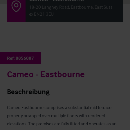
18-20 Langney Road, Eastbourne, East Suss
ex BN21 3EU
Ref:
8856087
Cameo - Eastbourne
Beschreibung
Cameo Eastbourne comprises a substantial mid terrace 
property arranged over multiple floors with rendered 
elevations. The premises are fully fitted and operates as an 