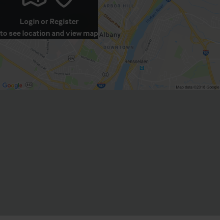
Login
or
Register
to see location and view map