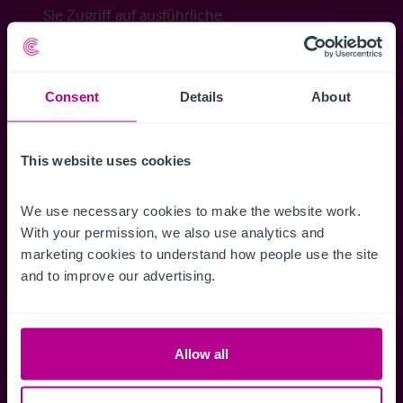
Sie Zugriff auf ausführliche
Veraufsinformationen, erweiterte Suche über
Kartenansicht sowie die Möglichkeit
Suchkriterien zu speichern und
Consent
Details
About
Benachrichtigungen für neuen Objekten zu
erhalten.
This website uses cookies
We use necessary cookies to make the website work. 
With your permission, we also use analytics and 
Zugriff auf alle
Speichern Si
marketing cookies to understand how people use the site 
Informationen
Suchkriteri
and to improve our advertising.
Erhalten Sie Zugriff auf alle
Durch das Speich
Verkaufsmandate - exklusiv für
Suchkriterien kö
Mitglieder.
und einfach jeder
Allow all
zugreifen und die