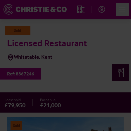
Account
Men
Immobiliensuche
Sold
Licensed Restaurant
Whitstable, Kent
Ref:
8867246
Leasehold
Pacht p. a.
£79,950
£21,000
Sold