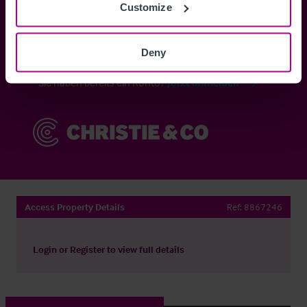
Customize
Anmelden
Deny
Sie haben bereits ein Konto?
Jetzt anmelden
Access Property Details
Ref:
8867246
Login
or
Register
to view full details