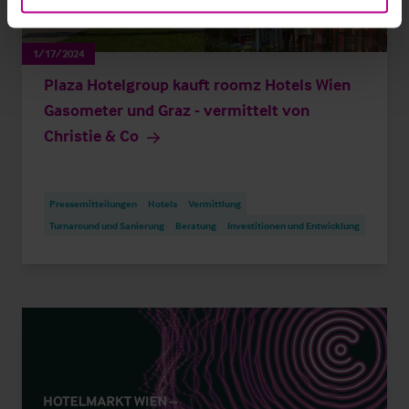
1/17/2024
Plaza Hotelgroup kauft roomz Hotels Wien
Gasometer und Graz - vermittelt von
Christie & Co
Pressemitteilungen
Hotels
Vermittlung
Turnaround und Sanierung
Beratung
Investitionen und Entwicklung