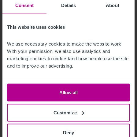
Hotelinvestmentmarkt Österreich:
Consent
Details
About
Betreiber zunehmend auch als Investoren
aktiv
This website uses cookies
Pressemitteilungen
Hotels
Vermittlung
We use necessary cookies to make the website work. 
Investitionen und Entwicklung
Turnaround und Sanierung
Beratung
With your permission, we also use analytics and 
marketing cookies to understand how people use the site 
and to improve our advertising.
Allow all
Customize
Deny