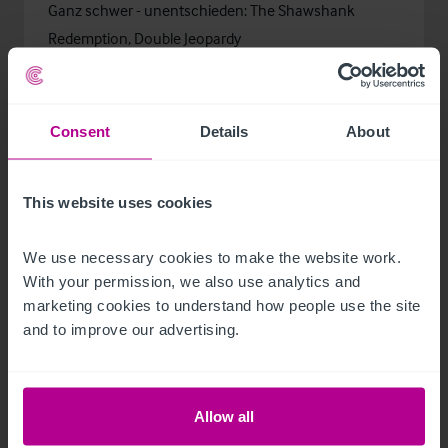
Ganz schwer - unentschieden: The Shawshank
Redemption, Double Jeopardy
Was ist Dein Lieblingsfilmzitat?
Nothing’s ever really dead, if you look at it right.
Consent
Details
About
Nenne uns eine Sache von Deiner Bucket List:
This website uses cookies
Kanada ausgiebig bereisen.
We use necessary cookies to make the website work. 
Was ist Deine größte Angst?
With your permission, we also use analytics and 
Das sie wahr wird.
marketing cookies to understand how people use the site 
and to improve our advertising.
Welches Nachrichtenmedium nutzt Du?
Montags “Logo”- Kindernachrichten ;)
Allow all
Was ist Deine Lieblings-Social-Media-Plattform?