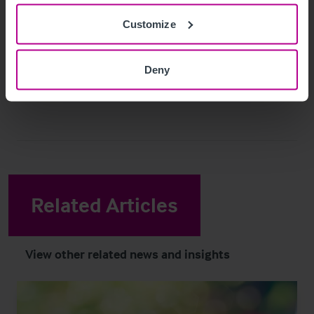
Facebook
Customize
Deny
Related Articles
View other related news and insights