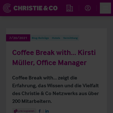
Account
Men
Immobiliensuche
7/20/2021
Blog-Beiträge
Hotels
Vermittlung
Coffee Break with... Kirsti
Müller, Office Manager
Coffee Break with… zeigt die
Erfahrung, das Wissen und die Vielfalt
des Christie & Co Netzwerks aus über
200 Mitarbeitern.
Share Article
Link kopieren
Share on Facebook
Share on LinkedIn