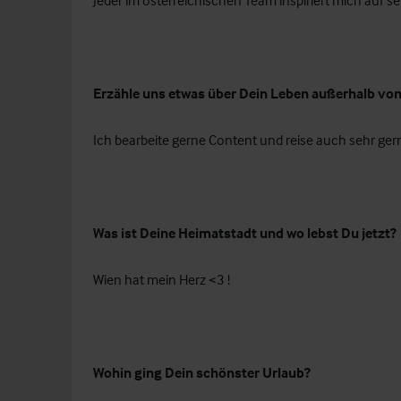
Jeder im österreichischen Team inspiriert mich auf se
Erzähle uns etwas über Dein Leben außerhalb von
Ich bearbeite gerne Content und reise auch sehr ger
Was ist Deine Heimatstadt und wo lebst Du jetzt?
Wien hat mein Herz <3 !
Wohin ging Dein schönster Urlaub?