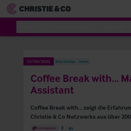
Hotels
Dienstleistungen
Über uns
12/20/2022
Blog-Beiträge
Hotels
Coffee Break with... 
Assistant
Coffee Break with… zeigt die Erfahrun
Christie & Co Netzwerks aus über 200
Share Article
Link kopieren
Share on Facebook
Share on LinkedIn