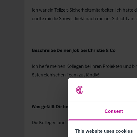
Ich war ein Teilzeit-Sicherheitsmitarbeiter! Ich hatte
durfte mir die Shows direkt nach meiner Schicht ans
Beschreibe Deinen Job bei Christie & Co
Ich helfe meinen Kollegen bei ihren Projekten und bi
österreichischen Team zuständig!
Was gefällt Dir bei Christie & Co am besten?
Consent
Die Kollegen und die Atmosphäre!
This website uses cookies