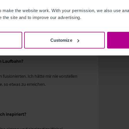
 make the website work. With your permission, we also use anal
hn die größte Herausforderung?
 the site and to improve our advertising.
und einflussreicher Unternehmen.
Customize
en Laufbahn?
fusionierten. Ich hätte mir nie vorstellen
e, so etwas zu erreichen.
ch inspiriert?