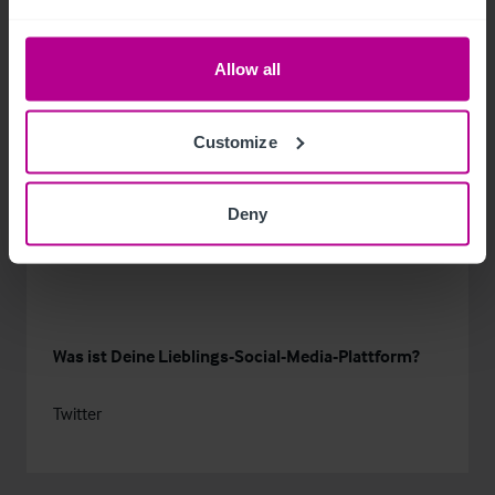
Von einem Hai gebissen zu werden. Irrational, ich
weiß...
Allow all
Customize
Welches Nachrichtenmedium nutzt Du?
Deny
Der Standard
Was ist Deine Lieblings-Social-Media-Plattform?
Twitter