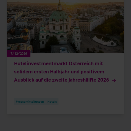
7/12/2026
Hotelinvestmentmarkt Österreich mit
solidem ersten Halbjahr und positivem
Ausblick auf die zweite Jahreshälfte 2026
Pressemitteilungen
Hotels