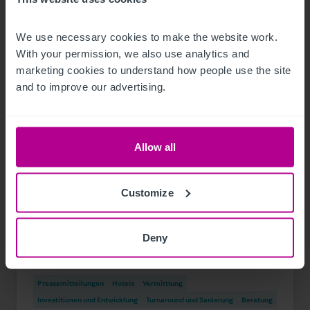
We use necessary cookies to make the website work. 
With your permission, we also use analytics and 
marketing cookies to understand how people use the site 
and to improve our advertising.
Allow all
1/21/2024
Hotelinvestmentmarkt Österreich:
Customize
Betreiber zunehmend auch als Investoren
aktiv
Deny
Pressemitteilungen
Hotels
Vermittlung
Investitionen und Entwicklung
Turnaround und Sanierung
Beratung