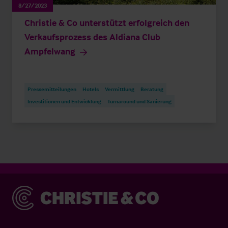
8/27/2023
Christie & Co unterstützt erfolgreich den
Verkaufsprozess des Aldiana Club
Ampfelwang
Pressemitteilungen
Hotels
Vermittlung
Beratung
Investitionen und Entwicklung
Turnaround und Sanierung
Christie & Co