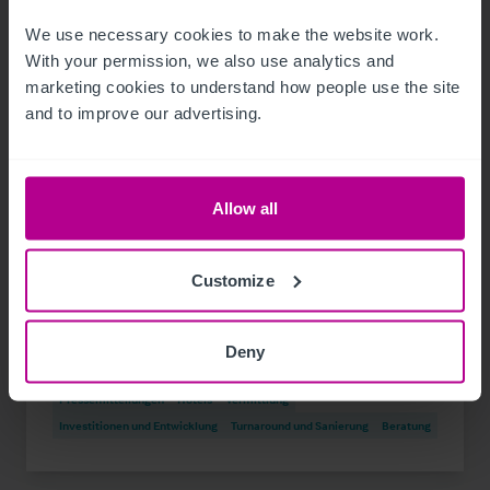
We use necessary cookies to make the website work. 
With your permission, we also use analytics and 
marketing cookies to understand how people use the site 
and to improve our advertising.
Allow all
1/21/2024
Hotelinvestmentmarkt Österreich:
Customize
Betreiber zunehmend auch als Investoren
aktiv
Deny
Pressemitteilungen
Hotels
Vermittlung
Investitionen und Entwicklung
Turnaround und Sanierung
Beratung