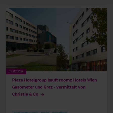
1/17/2024
Plaza Hotelgroup kauft roomz Hotels Wien
Gasometer und Graz - vermittelt von
Christie & Co
Pressemitteilungen
Hotels
Vermittlung