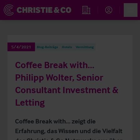
Account
Men
Immobiliensuche
5/4/2021
Blog-Beiträge
Hotels
Vermittlung
Coffee Break with...
Philipp Wolter, Senior
Consultant Investment &
Letting
Coffee Break with… zeigt die
Erfahrung, das Wissen und die Vielfalt