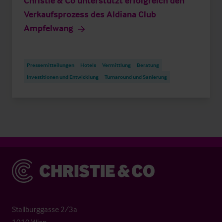
Christie & Co unterstützt erfolgreich den
Verkaufsprozess des Aldiana Club
Ampfelwang
Pressemitteilungen
Hotels
Vermittlung
Beratung
Investitionen und Entwicklung
Turnaround und Sanierung
Christie & Co
Stallburggasse 2/3a
1010 Wien