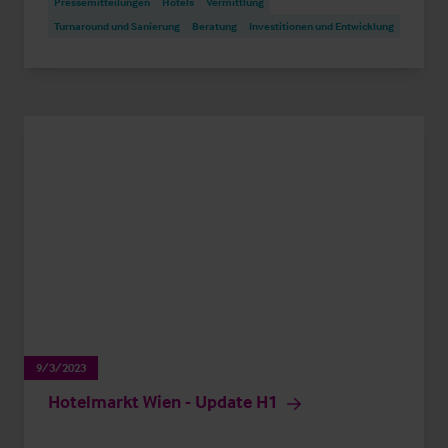
Pressemitteilungen
Hotels
Vermittlung
Turnaround und Sanierung
Beratung
Investitionen und Entwicklung
9/3/2023
Hotelmarkt Wien - Update H1