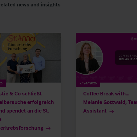
related news and insights
26
7/24/2026
stie & Co schließt
Coffee Break with...
eibersuche erfolgreich
Melanie Gottwald, Te
nd spendet an die St.
Assistant
a
erkrebsforschung