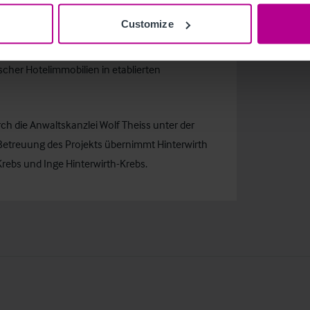
r strukturierten Betreibersuche und unterstützte
Customize
 Beratung sowie internationalem Marktzugang.
n und internationalen Hotelbetreibern und
ischer Hotelimmobilien in etablierten
ch die Anwaltskanzlei Wolf Theiss unter der
 Betreuung des Projekts übernimmt Hinterwirth
rebs und Inge Hinterwirth-Krebs.