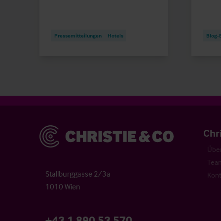
Pressemitteilungen
Hotels
Blog-
Christie & Co
Chr
Über
Tea
Stallburggasse 2/3a
Kont
1010 Wien
+43 1 890 53 570