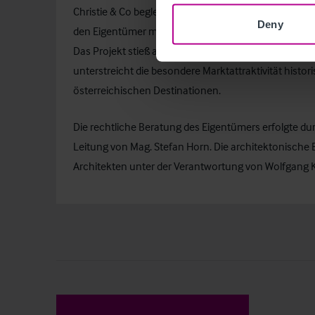
Christie & Co begleitete den Prozess im Rahmen eine
Deny
den Eigentümer mit hotelimmobilienwirtschaftlicher
Das Projekt stieß auf großes Interesse bei nationale
unterstreicht die besondere Marktattraktivität histor
österreichischen Destinationen.
Die rechtliche Beratung des Eigentümers erfolgte dur
Leitung von Mag. Stefan Horn. Die architektonische
Architekten unter der Verantwortung von Wolfgang K