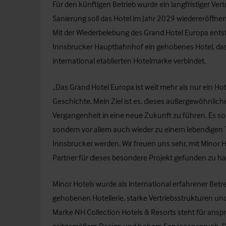
Für den künftigen Betrieb wurde ein langfristiger V
Sanierung soll das Hotel im Jahr 2029 wiedereröffn
Mit der Wiederbelebung des Grand Hotel Europa ents
Innsbrucker Hauptbahnhof ein gehobenes Hotel, das 
international etablierten Hotelmarke verbindet.
„Das Grand Hotel Europa ist weit mehr als nur ein Ho
Geschichte. Mein Ziel ist es, dieses außergewöhnlic
Vergangenheit in eine neue Zukunft zu führen. Es soll
sondern vor allem auch wieder zu einem lebendigen 
Innsbrucker werden. Wir freuen uns sehr, mit Minor Ho
Partner für dieses besondere Projekt gefunden zu habe
Minor Hotels wurde als international erfahrener Betr
gehobenen Hotellerie, starke Vertriebsstrukturen und
Marke NH Collection Hotels & Resorts steht für anspr