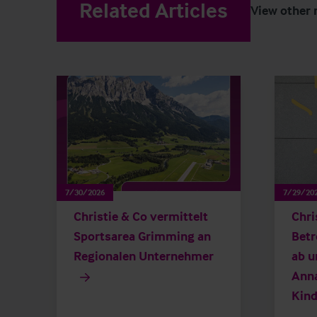
Related Articles
View other 
7/30/2026
7/29/20
Christie & Co vermittelt
Chri
Sportsarea Grimming an
Betr
Regionalen Unternehmer
ab u
Ann
Kind