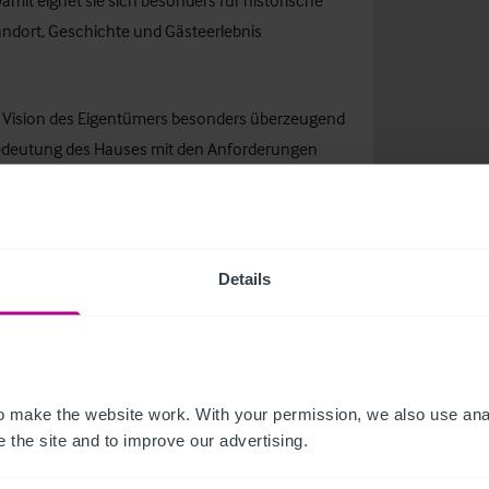
it eignet sie sich besonders für historische
ndort, Geschichte und Gästeerlebnis
ige Vision des Eigentümers besonders überzeugend
 Bedeutung des Hauses mit den Anforderungen
eine starke Grundlage für die künftige
Strasser
, Associate Director bei Christie & Co.
 einer reichen Geschichte und einer
Details
dieses Wahrzeichen gemeinsam mit Dr. Ernst
onieren. NH Collection eignet sich besonders gut
Erlebnisqualität auf überzeugende Weise
em Projekt und in seiner Fähigkeit,
 make the website work. With your permission, we also use anal
und unsere Gäste zu schaffen“, sagt Gonzalo
 the site and to improve our advertising.