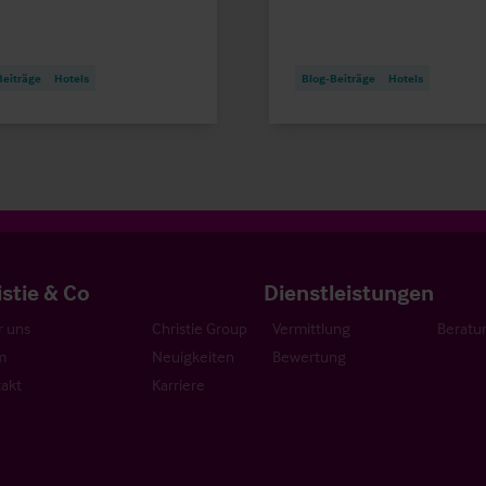
Beiträge
Hotels
Blog-Beiträge
Hotels
istie & Co
Dienstleistungen
 uns
Christie Group
Vermittlung
Beratu
m
Neuigkeiten
Bewertung
akt
Karriere