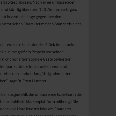
ertrag abgeschlossen. Nach einer umfassenden
en und künftig über rund 120 Zimmer verfügen.
teht in zentraler Lage gegenüber dem
historischen Charakter mit den Standards einer
tel – es ist ein bedeutendes Stück Innsbrucker
he Haus mit großem Respekt vor seiner
 nicht nur internationale Gäste begeistern,
Treffpunkt für die Innsbruckerinnen und
tels einen starken, langfristig orientierten
n“, sagt Dr. Ernst Hutterer.
eiber ausgewählt, der umfassende Expertise in der
 eine etablierte Markenplattform mitbringt. Die
uchsvolle Hotellerie mit lokalem Charakter,