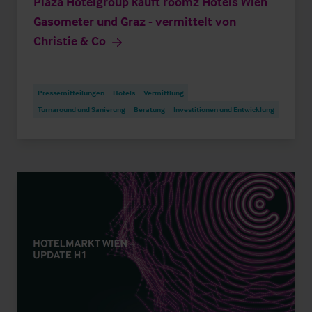
Plaza Hotelgroup kauft roomz Hotels Wien
Gasometer und Graz - vermittelt von
Christie & Co
Pressemitteilungen
Hotels
Vermittlung
Turnaround und Sanierung
Beratung
Investitionen und Entwicklung