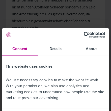
unter Umständen unvermeidbar sind, verursachen
nicht nur den größeren Schaden sondern auch Leid
und Arbeitslosigkeit. Dies gilt es zu vermeiden, da
hierdurch ein gesamtwirtschaftlicher Schaden zu
entstehen droht.
Dieser Blogbeitrag wurde verfasst von
Patrik Hug.
Consent
Details
About
This website uses cookies
We use necessary cookies to make the website work. 
With your permission, we also use analytics and 
marketing cookies to understand how people use the site 
and to improve our advertising.
Related Articles