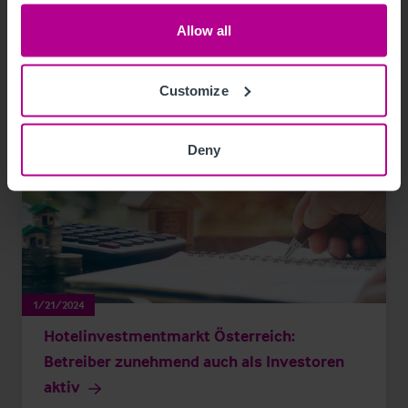
Allow all
View other related news and insights
Customize
Deny
1/21/2024
Hotelinvestmentmarkt Österreich:
Betreiber zunehmend auch als Investoren
aktiv