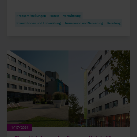
Pressemitteilungen
Hotels
Vermittlung
Investitionen und Entwicklung
Turnaround und Sanierung
Beratung
1/17/2024