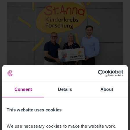
7/29/2026
Christie & Co schließt Betreibersuche
Consent
Details
About
erfolgreich ab und spendet an die St. Anna
Kinderkrebsforschung
This website uses cookies
Blog-Beiträge
Hotels
We use necessary cookies to make the website work. 