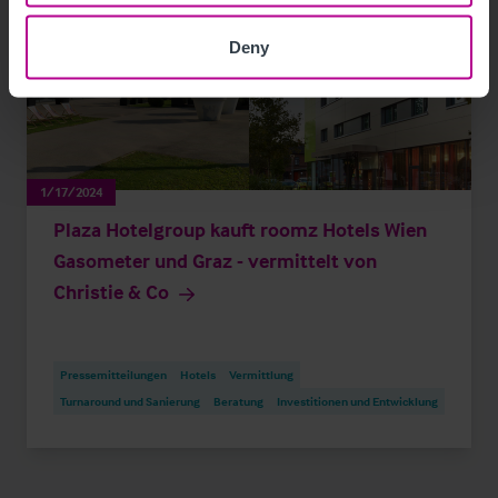
Deny
1/17/2024
Plaza Hotelgroup kauft roomz Hotels Wien
Gasometer und Graz - vermittelt von
Christie & Co
Pressemitteilungen
Hotels
Vermittlung
Turnaround und Sanierung
Beratung
Investitionen und Entwicklung