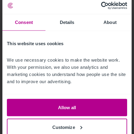
Consent
Details
About
1/21/2024
Hotelinvestmentmarkt Österreich:
This website uses cookies
Betreiber zunehmend auch als Investoren
aktiv
We use necessary cookies to make the website work. 
With your permission, we also use analytics and 
marketing cookies to understand how people use the site 
Pressemitteilungen
Hotels
Vermittlung
and to improve our advertising.
Investitionen und Entwicklung
Turnaround und Sanierung
Beratung
Allow all
Customize