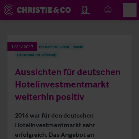
Account
Men
Immobiliensuche
1/31/2017
Pressemitteilungen
Hotels
Turnaround und Sanierung
Aussichten für deutschen
Hotelinvestmentmarkt
weiterhin positiv
2016 war für den deutschen
Hotelinvestmentmarkt sehr
erfolgreich. Das Angebot an