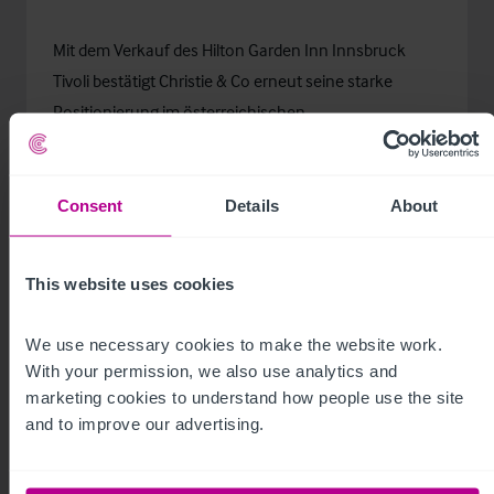
Mit dem Verkauf des Hilton Garden Inn Innsbruck
Tivoli bestätigt Christie & Co erneut seine starke
Positionierung im österreichischen
Hotelinvestmentmarkt und seine Expertise bei
komplexen Betreiber- und Immobilientransaktionen.
Consent
Details
About
This website uses cookies
We use necessary cookies to make the website work. 
With your permission, we also use analytics and 
marketing cookies to understand how people use the site 
Related Articles
and to improve our advertising.