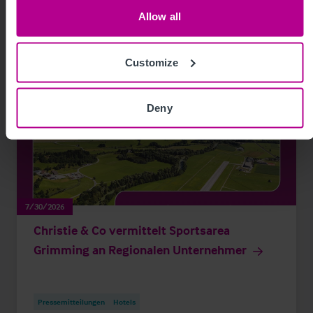
View other related news and insights
Allow all
Customize
Deny
7/30/2026
Christie & Co vermittelt Sportsarea
Grimming an Regionalen Unternehmer
Pressemitteilungen
Hotels