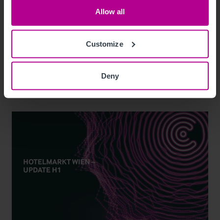
Gasometer und Graz - vermittelt von
Allow all
Christie & Co
Customize
Pressemitteilungen
Hotels
Vermittlung
Turnaround und Sanierung
Beratung
Investitionen und Entwicklung
Deny