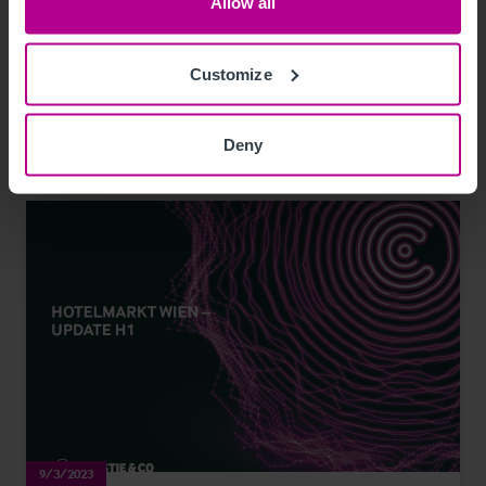
Allow all
Customize
Pressemitteilungen
Hotels
Vermittlung
Turnaround und Sanierung
Beratung
Investitionen und Entwicklung
Deny
9/3/2023