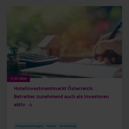
1/21/2024
Hotelinvestmentmarkt Österreich:
Betreiber zunehmend auch als Investoren
aktiv
Pressemitteilungen
Hotels
Vermittlung