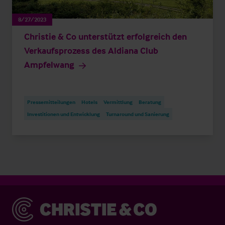
8/27/2023
Christie & Co unterstützt erfolgreich den
Verkaufsprozess des Aldiana Club
Ampfelwang
Pressemitteilungen
Hotels
Vermittlung
Beratung
Investitionen und Entwicklung
Turnaround und Sanierung
Christie & Co