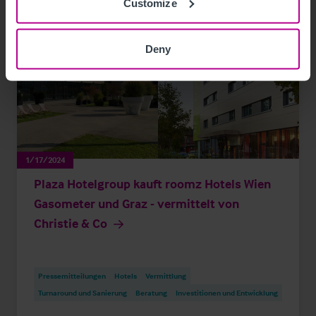
Customize
Deny
1/17/2024
Plaza Hotelgroup kauft roomz Hotels Wien
Gasometer und Graz - vermittelt von
Christie & Co
Pressemitteilungen
Hotels
Vermittlung
Turnaround und Sanierung
Beratung
Investitionen und Entwicklung