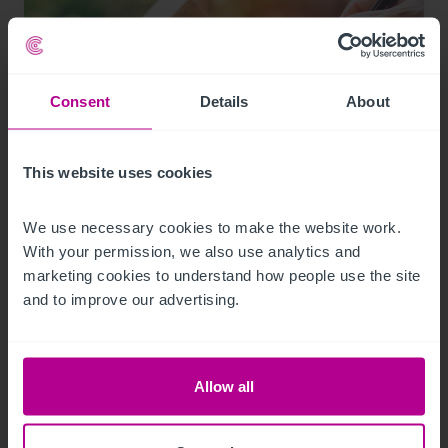
Consent
Details
About
1/21/2024
This website uses cookies
Hotelinvestmentmarkt Österreich:
Betreiber zunehmend auch als Investoren
We use necessary cookies to make the website work. 
aktiv
With your permission, we also use analytics and 
marketing cookies to understand how people use the site 
and to improve our advertising.
Pressemitteilungen
Hotels
Vermittlung
Investitionen und Entwicklung
Turnaround und Sanierung
Beratung
Allow all