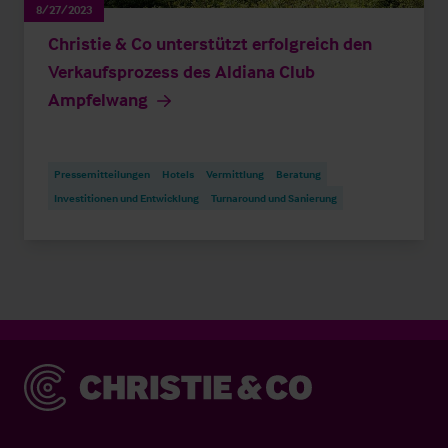
8/27/2023
Christie & Co unterstützt erfolgreich den
Verkaufsprozess des Aldiana Club
Ampfelwang
Pressemitteilungen
Hotels
Vermittlung
Beratung
Investitionen und Entwicklung
Turnaround und Sanierung
Christie & Co