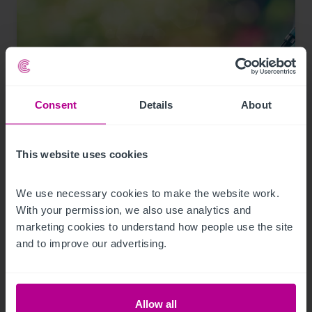
Consent
Details
About
This website uses cookies
1/21/2024
Hotelinvestmentmarkt Österreich:
We use necessary cookies to make the website work. 
With your permission, we also use analytics and 
Betreiber zunehmend auch als Investoren
marketing cookies to understand how people use the site 
aktiv
and to improve our advertising.
Pressemitteilungen
Hotels
Vermittlung
Investitionen und Entwicklung
Turnaround und Sanierung
Beratung
Allow all