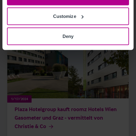
Customize
Deny
1/17/2024
Plaza Hotelgroup kauft roomz Hotels Wien
Gasometer und Graz - vermittelt von
Christie & Co