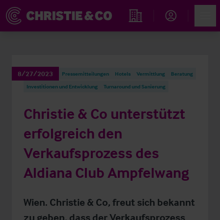
Account
Men
Immobiliensuche
8/27/2023
Pressemitteilungen
Hotels
Vermittlung
Beratung
Investitionen und Entwicklung
Turnaround und Sanierung
Christie & Co unterstützt
erfolgreich den
Verkaufsprozess des
Aldiana Club Ampfelwang
Wien. Christie & Co, freut sich bekannt
zu geben, dass der Verkaufsprozess