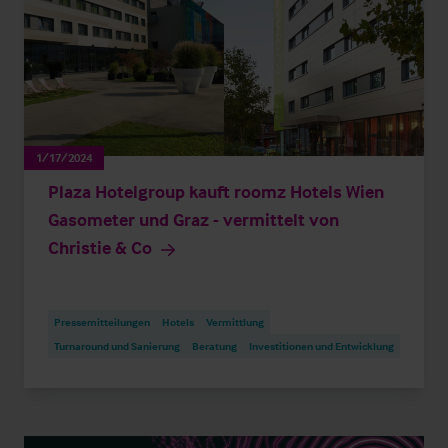
1/17/2024
Plaza Hotelgroup kauft roomz Hotels Wien
Gasometer und Graz - vermittelt von
Christie & Co
Pressemitteilungen
Hotels
Vermittlung
Turnaround und Sanierung
Beratung
Investitionen und Entwicklung