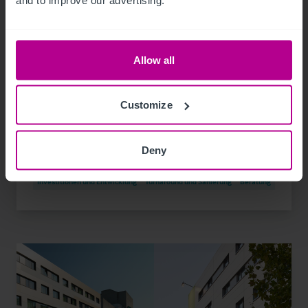
1/21/2024
Allow all
Hotelinvestmentmarkt Österreich:
Betreiber zunehmend auch als Investoren
Customize
aktiv
Deny
Pressemitteilungen
Hotels
Vermittlung
Investitionen und Entwicklung
Turnaround und Sanierung
Beratung