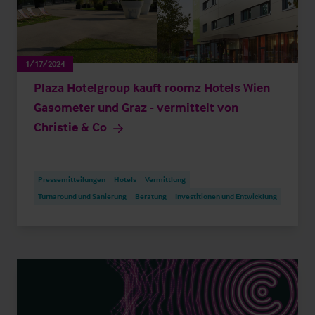
1/17/2024
Plaza Hotelgroup kauft roomz Hotels Wien
Gasometer und Graz - vermittelt von
Christie & Co
Pressemitteilungen
Hotels
Vermittlung
Turnaround und Sanierung
Beratung
Investitionen und Entwicklung