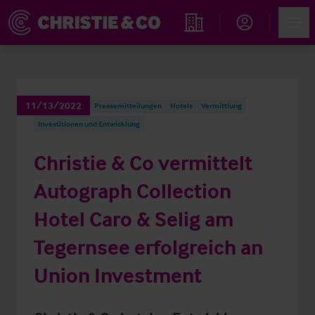
Account
Men
Immobiliensuche
11/13/2022
Pressemitteilungen
Hotels
Vermittlung
Investitionen und Entwicklung
Christie & Co vermittelt
Autograph Collection
Hotel Caro & Selig am
Tegernsee erfolgreich an
Union Investment