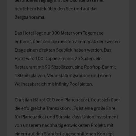
besonderes Highlight ist die Dachterrasse mit
herrlichem Blick über den See und auf das
Bergpanorama.
Das Hotel liegt nur 300 Meter vom Tegernsee
entfernt, über den die meisten Zimmer ab der zweiten
Etage einen direkten Seeblick haben werden. Das
Hotel wird 100 Doppelzimmer, 25 Suiten, ein
Restaurant mit 90 Sitzplätzen, eine Rooftop-Bar mit
180 Sitzplätzen, Veranstaltungsräume und einen
Wellnessbereich mit Infinity Pool bieten.
Christian Häupl, CEO von Planquadr.at, freut sich über
die erfolgreiche Transaktion: „Es ist eine große Ehre
für Planquadr.at und Soravia, dass Union Investment
von unserem nachhaltig entwickelten Projekt, mit
einem auf den Standort zugeschnittenen Konzept