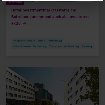
1/21/2024
Hotelinvestmentmarkt Österreich:
Betreiber zunehmend auch als Investoren
aktiv
Pressemitteilungen
Hotels
Vermittlung
Investitionen und Entwicklung
Turnaround und Sanierung
Beratung