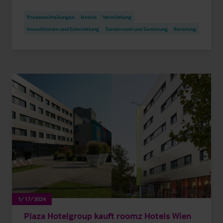
Pressemitteilungen
Hotels
Vermittlung
Investitionen und Entwicklung
Turnaround und Sanierung
Beratung
1/17/2024
Plaza Hotelgroup kauft roomz Hotels Wien