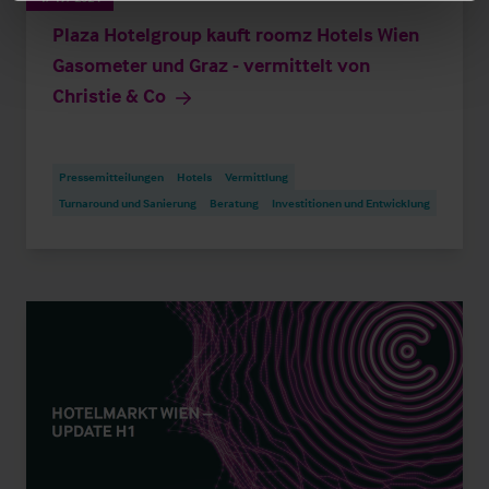
Plaza Hotelgroup kauft roomz Hotels Wien
Gasometer und Graz - vermittelt von
Christie & Co
Pressemitteilungen
Hotels
Vermittlung
Turnaround und Sanierung
Beratung
Investitionen und Entwicklung