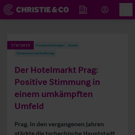
Account
Men
Immobiliensuche
7/9/2019
Pressemitteilungen
Hotels
Turnaround und Sanierung
Der Hotelmarkt Prag:
Positive Stimmung in
einem umkämpften
Umfeld
Prag. In den vergangenen Jahren
stärkte die tschechische Hauptstadt