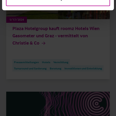
1/17/2024
Plaza Hotelgroup kauft roomz Hotels Wien
Gasometer und Graz - vermittelt von
Christie & Co
Pressemitteilungen
Hotels
Vermittlung
Turnaround und Sanierung
Beratung
Investitionen und Entwicklung