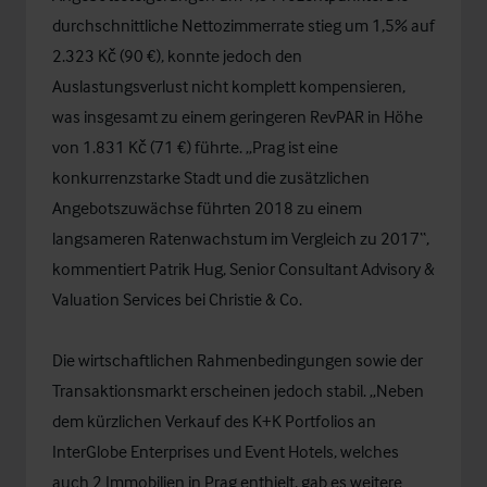
durchschnittliche Nettozimmerrate stieg um 1,5% auf
2.323 Kč (90 €), konnte jedoch den
Auslastungsverlust nicht komplett kompensieren,
was insgesamt zu einem geringeren RevPAR in Höhe
von 1.831 Kč (71 €) führte. „Prag ist eine
konkurrenzstarke Stadt und die zusätzlichen
Angebotszuwächse führten 2018 zu einem
langsameren Ratenwachstum im Vergleich zu 2017“,
kommentiert Patrik Hug, Senior Consultant Advisory &
Valuation Services bei Christie & Co.
Die wirtschaftlichen Rahmenbedingungen sowie der
Transaktionsmarkt erscheinen jedoch stabil. „Neben
dem kürzlichen Verkauf des K+K Portfolios an
InterGlobe Enterprises und Event Hotels, welches
auch 2 Immobilien in Prag enthielt, gab es weitere