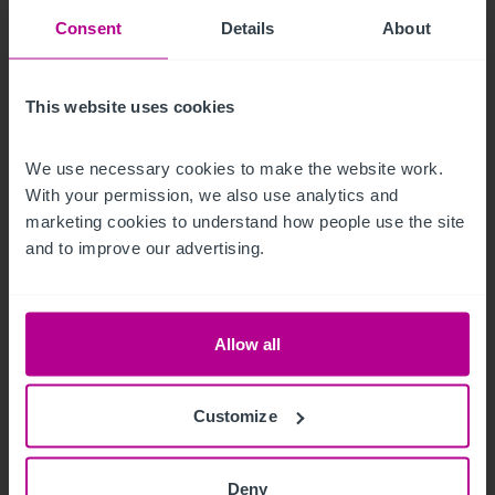
Hotelinvestmentmarkt Österreich:
Consent
Details
About
Betreiber zunehmend auch als Investoren
aktiv
This website uses cookies
We use necessary cookies to make the website work. 
Pressemitteilungen
Hotels
Vermittlung
With your permission, we also use analytics and 
Investitionen und Entwicklung
Turnaround und Sanierung
Beratung
marketing cookies to understand how people use the site 
and to improve our advertising.
Allow all
Customize
Deny