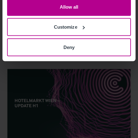
Gasometer und Graz - vermittelt von
Allow all
Christie & Co
Customize
Pressemitteilungen
Hotels
Vermittlung
Turnaround und Sanierung
Beratung
Investitionen und Entwicklung
Deny