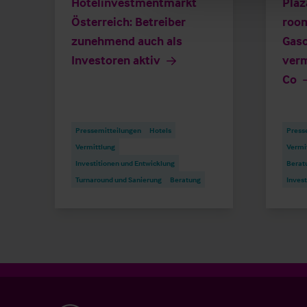
Hotelinvestmentmarkt
Plaz
Österreich: Betreiber
room
zunehmend auch als
Gaso
Investoren aktiv
verm
Co
Pressemitteilungen
Hotels
Press
Vermittlung
Vermi
Investitionen und Entwicklung
Berat
Turnaround und Sanierung
Beratung
Invest