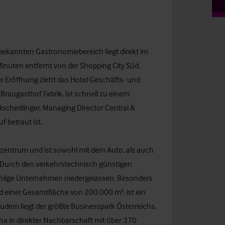
bekannten Gastronomiebereich liegt direkt im
inuten entfernt von der Shopping City Süd,
r Eröffnung zieht das Hotel Geschäfts- und
 Braugasthof Fabrik, ist schnell zu einem
ochedlinger, Managing Director Central &
f betraut ist.
tzentrum und ist sowohl mit dem Auto, als auch
r. Durch den verkehrstechnisch günstigen
hlige Unternehmen niedergelassen. Besonders
d einer Gesamtfläche von 200.000 m², ist ein
dem liegt der größte Businesspark Österreichs,
ha in direkter Nachbarschaft mit über 370