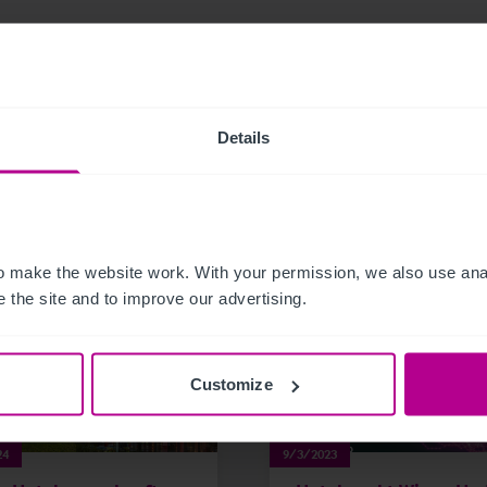
Details
related news and insights
 make the website work. With your permission, we also use anal
 the site and to improve our advertising.
Customize
24
9/3/2023