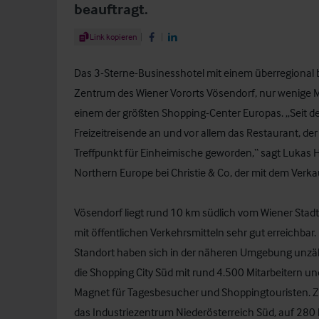
beauftragt.
Share Article
Link kopieren
Share on Facebook
Share on LinkedIn
Das 3-Sterne-Businesshotel mit einem überregional 
Zentrum des Wiener Vororts Vösendorf, nur wenige M
einem der größten Shopping-Center Europas. „Seit de
Freizeitreisende an und vor allem das Restaurant, der
Treffpunkt für Einheimische geworden,“ sagt Lukas H
Northern Europe bei Christie & Co, der mit dem Verkau
Vösendorf liegt rund 10 km südlich vom Wiener Stad
mit öffentlichen Verkehrsmitteln sehr gut erreichba
Standort haben sich in der näheren Umgebung unzä
die Shopping City Süd mit rund 4.500 Mitarbeitern un
Magnet für Tagesbesucher und Shoppingtouristen. Zu
das Industriezentrum Niederösterreich Süd, auf 280 