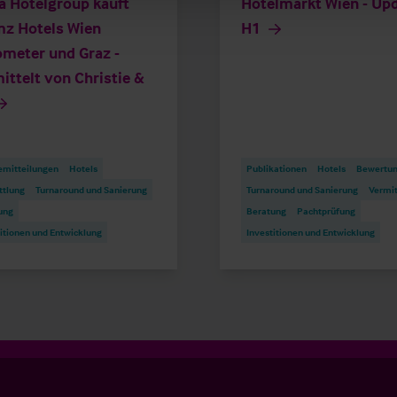
a Hotelgroup kauft
Hotelmarkt Wien - Up
z Hotels Wien
H1
meter und Graz -
ittelt von Christie &
emitteilungen
Hotels
Publikationen
Hotels
Bewertu
ttlung
Turnaround und Sanierung
Turnaround und Sanierung
Vermit
ung
Beratung
Pachtprüfung
itionen und Entwicklung
Investitionen und Entwicklung