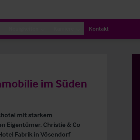
Neuigkeiten
Karriere
Kontakt
mmobilie im Süden
shotel mit starkem
n Eigentümer. Christie & Co
otel Fabrik in Vösendorf