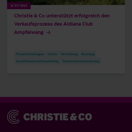
8/27/2023
Christie & Co unterstützt erfolgreich den
Verkaufsprozess des Aldiana Club
Ampfelwang
Pressemitteilungen
Hotels
Vermittlung
Beratung
Investitionen und Entwicklung
Turnaround und Sanierung
Christie & Co