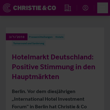
Account
Men
Immobiliensuche
3/1/2018
Pressemitteilungen
Hotels
Turnaround und Sanierung
Hotelmarkt Deutschland:
Positive Stimmung in den
Hauptmärkten
Berlin. Vor dem diesjährigen
„International Hotel Investment
Forum“ in Berlin hat Christie & Co