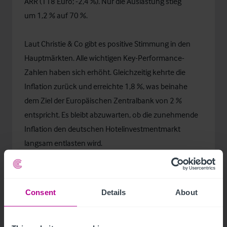
ARR (118 Euro; -2,4 %). Nur die Auslastung stieg
um 1,2 % auf 70 %.
Laut Christie & Co gibt es positive Stimmung in den
Hauptmärkten. Alle wichtigen Key-Performance-
Zahlen haben sich erhöht. Gleichzeitig kehrte die
Inflation zurück und erreichte 1,8 %, was beinahe
dem Ziel der Europäischen Zentralbank von 2 %
entspricht. Es bleibt abzuwarten, ob die zunehmende
Inflation den deutschen Hotelinvestmentmarkt
langsam entlasten wird.
Lukas Hochedlinger, Managing Director Central &
Northern Europe bei Christie & Co, kommentiert: „Das
Consent
Details
About
Interesse der nationalen und internationalen
Investoren und Brands am Markt ist nach wie vor