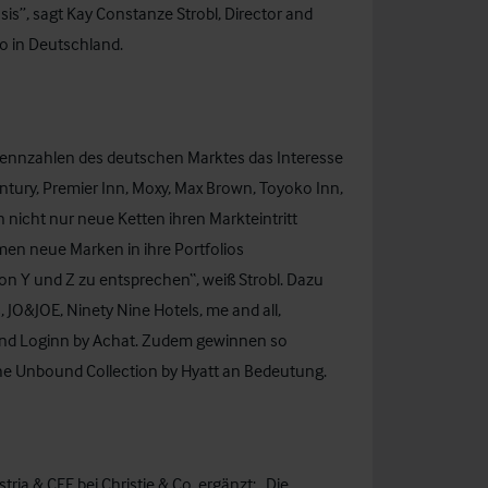
sis”, sagt Kay Constanze Strobl, Director and
Co in Deutschland.
kennzahlen des deutschen Marktes das Interesse
ntury, Premier Inn, Moxy, Max Brown, Toyoko Inn,
icht nur neue Ketten ihren Markteintritt
men neue Marken in ihre Portfolios
 Y und Z zu entsprechen“, weiß Strobl. Dazu
JO&JOE, Ninety Nine Hotels, me and all,
und Loginn by Achat. Zudem gewinnen so
The Unbound Collection by Hyatt an Bedeutung.
ia & CEE bei Christie & Co, ergänzt: „Die