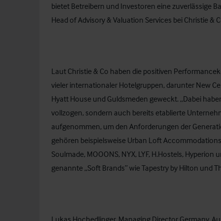
bietet Betreibern und Investoren eine zuverlässige Ba
Head of Advisory & Valuation Services bei Christie & 
Laut Christie & Co haben die positiven Performance
vieler internationaler Hotelgruppen, darunter New Ce
Hyatt House und Guldsmeden geweckt. „Dabei haben n
vollzogen, sondern auch bereits etablierte Unterneh
aufgenommen, um den Anforderungen der Generation
gehören beispielsweise Urban Loft Accommodations, 
Soulmade, MOOONS, NYX, LYF, H.Hostels, Hyperion 
genannte „Soft Brands” wie Tapestry by Hilton und 
Lukas Hochedlinger, Managing Director Germany, Austr