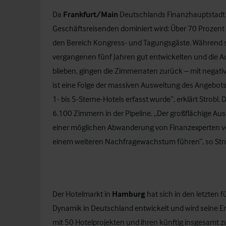
Da
Frankfurt/Main
Deutschlands Finanzhauptstadt is
Geschäftsreisenden dominiert wird: Über 70 Prozent 
den Bereich Kongress- und Tagungsgäste. Während s
vergangenen fünf Jahren gut entwickelten und die A
blieben, gingen die Zimmerraten zurück – mit negat
ist eine Folge der massiven Ausweitung des Angebots
1- bis 5-Sterne-Hotels erfasst wurde“, erklärt Strobl.
6.100 Zimmern in der Pipeline. „Der großflächige Au
einer möglichen Abwanderung von Finanzexperten v
einem weiteren Nachfragewachstum führen“, so Strob
Der Hotelmarkt in
Hamburg
hat sich in den letzten 
Dynamik in Deutschland entwickelt und wird seine Erf
mit 50 Hotelprojekten und ihren künftig insgesamt 