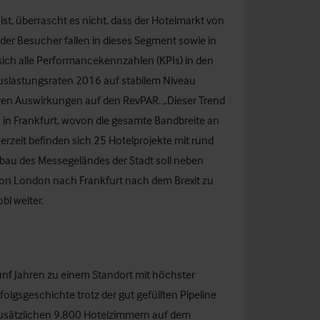
t, überrascht es nicht, dass der Hotelmarkt von
der Besucher fallen in dieses Segment sowie in
ich alle Performancekennzahlen (KPIs) in den
uslastungsraten 2016 auf stabilem Niveau
iven Auswirkungen auf den RevPAR. „Dieser Trend
 in Frankfurt, wovon die gesamte Bandbreite an
 Derzeit befinden sich 25 Hotelprojekte mit rund
sbau des Messegeländes der Stadt soll neben
on London nach Frankfurt nach dem Brexit zu
l weiter.
fünf Jahren zu einem Standort mit höchster
olgsgeschichte trotz der gut gefüllten Pipeline
zusätzlichen 9.800 Hotelzimmern auf dem