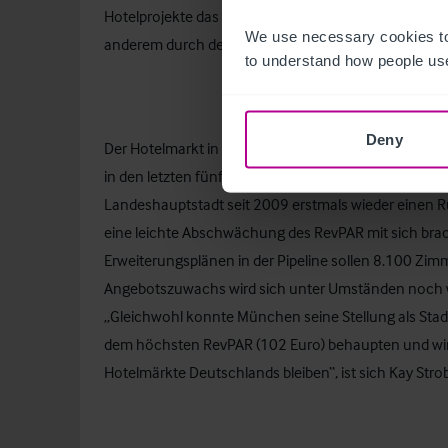
Hotelprojekte das lokale Angebot künftig um rund 8.
We use necessary cookies to
anderem durch den neuen Flughafen von einer stärk
to understand how people use
Deny
Der Hotelmarkt in
München
ist für Geschäfts- und F
in den letzten fünf Jahren ein positives Leistungsw
Landeshauptstadt seit 2009 erstmals wieder einen Rü
eine leichte Abschwächung des RevPAR mit sich brac
Erweiterungsplänen in der Pipeline sollen 8.100 Zi
Angebotszuwachs wird sich unter Umständen noch w
„Gleichwohl konnte München seine Stellung als Stad
dem höchsten RevPAR (102 Euro) behaupten und wird 
Hotelmärkte Deutschlands bleiben“, ist sich Kay Strob