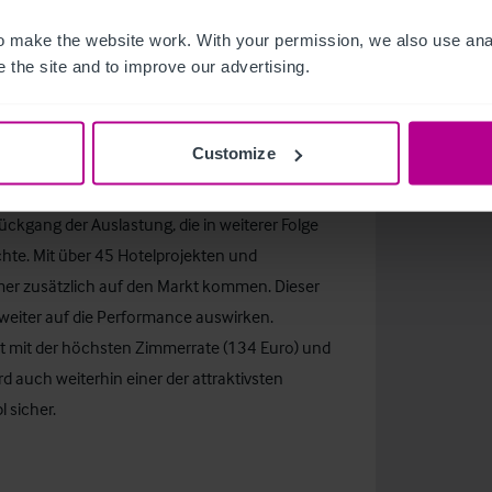
300 Zimmer erweitern, andererseits ist unter
 make the website work. With your permission, we also use anal
eren Nachfrage auszugehen“, so Strobl.
 the site and to improve our advertising.
Customize
reizeitreisende gleichermaßen attraktiv und weist
achstum auf. 2016 verzeichnete die bayerische
ckgang der Auslastung, die in weiterer Folge
hte. Mit über 45 Hotelprojekten und
mmer zusätzlich auf den Markt kommen. Dieser
eiter auf die Performance auswirken.
t mit der höchsten Zimmerrate (134 Euro) und
auch weiterhin einer der attraktivsten
l sicher.