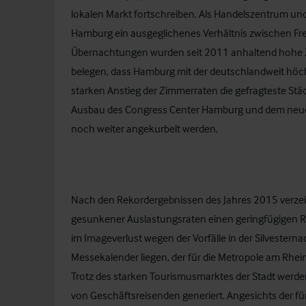
lokalen Markt fortschreiben. Als Handelszentrum und 
Hamburg ein ausgeglichenes Verhältnis zwischen Fre
Übernachtungen wurden seit 2011 anhaltend hohe Zu
belegen, dass Hamburg mit der deutschlandweit hö
starken Anstieg der Zimmerraten die gefragteste Stä
Ausbau des Congress Center Hamburg und dem neuen
noch weiter angekurbelt werden.
Nach den Rekordergebnissen des Jahres 2015 verzei
gesunkener Auslastungsraten einen geringfügigen 
im Imageverlust wegen der Vorfälle in der Silveste
Messekalender liegen, der für die Metropole am Rhein
Trotz des starken Tourismusmarktes der Stadt werde
von Geschäftsreisenden generiert. Angesichts der fü