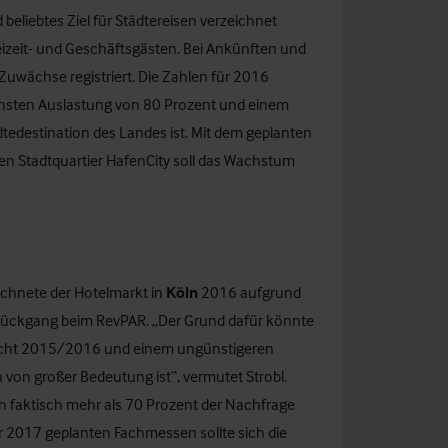
beliebtes Ziel für Städtereisen verzeichnet
izeit- und Geschäftsgästen. Bei Ankünften und
wächse registriert. Die Zahlen für 2016
chsten Auslastung von 80 Prozent und einem
dtedestination des Landes ist. Mit dem geplanten
 Stadtquartier HafenCity soll das Wachstum
chnete der Hotelmarkt in
Köln
2016 aufgrund
Rückgang beim RevPAR. „Der Grund dafür könnte
rnacht 2015/2016 und einem ungünstigeren
 von großer Bedeutung ist“, vermutet Strobl.
n faktisch mehr als 70 Prozent der Nachfrage
r 2017 geplanten Fachmessen sollte sich die