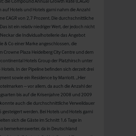
t; die Compound Annual Growth Rate (CAGR)
 auf Hotels und Hotels garni nahm die Anzahl
ine CAGR von 2,7 Prozent. Die durchschnittliche
Das ist ein relativ niedriger Wert, der jedoch nicht
Neckar die Individualhotellerie das Angebot
tie & Co einer Marke angeschlossen, die
dem Crowne Plaza Heidelberg City Centre und dem
ercontinental Hotels Group der Platzhirsch unter
tels. In der Pipeline befinden sich derzeit drei
t sowie ein Residence by Marriott. „Hier
otelmarken – vor allem, da auch die Anzahl der
sarten bis auf die Krisenjahre 2008 und 2009
ei konnte auch die durchschnittliche Verweildauer
 gesteigert werden. Bei Hotels und Hotels garni
lten sich die Gäste im Schnitt 1,6 Tage in
mso bemerkenswerter, da in Deutschland