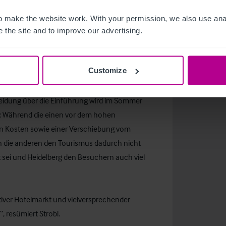
 per annum und allein im Jahr 2015 von 10,5
 im bundesweiten Vergleich 2015 auf Platz zwei.
 make the website work. With your permission, we also use anal
urchschnitt“, weiß die Expertin. 2015
 the site and to improve our advertising.
h das zweitgrößte Wachstum deutschlandweit.
Customize
lberg geplante Bettensteuer. Fünf Prozent des
agen. Die Stadt verspricht sich davon
eidung über die Einführung wird im Sommer
t: Während die einen vor dem hohen
n Kosten sowie einer Verschiebung vom
die anderen den Tourismus dadurch nicht
 sei und Heidelberg den Besuchern auch viel
ktiver Hotelmarkt und vielversprechender
, resümiert Strobl.