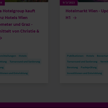
24
9/3/2023
a Hotelgroup kauft
Hotelmarkt Wien - Up
z Hotels Wien
H1
meter und Graz -
ittelt von Christie &
emitteilungen
Hotels
Publikationen
Hotels
Bewertu
ttlung
Turnaround und Sanierung
Turnaround und Sanierung
Vermit
ung
Beratung
Pachtprüfung
itionen und Entwicklung
Investitionen und Entwicklung