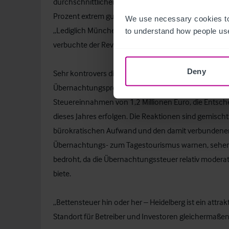
durchschnittlichen Wachstumsraten von 8,2 Prozent
Prozent extrem gut entwickelt. Mit 91,60 Euro lag er
We use necessary cookies to
„Lediglich München kommt auf einen höheren Jahresd
to understand how people use
verbuchte der RevPAR im Vergleich zum Vorjahr auc
Deny
Sehr kontrovers diskutiert wird derzeit die für Heide
Übernachtungspreises für Privatreisende soll sie betr
Steuereinnahmen von 1,2 Millionen Euro, die Entsch
dieses Jahres erfolgen. Die Reaktionen sind gemisch
bürokratischen Aufwand und den damit verbundene
Übernachtungs- zum Tagestourismus warnen, sehen 
bedroht, da die Übernachtungssteuer relativ moderat
biete.
„Bettensteuer hin oder her – Heidelberg ist ein attra
Standort für Betreiber und Investoren gleichermaßen“