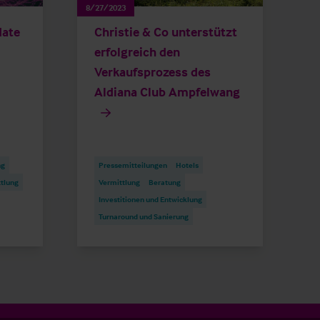
8/27/2023
date
Christie & Co unterstützt
erfolgreich den
Verkaufsprozess des
Aldiana Club Ampfelwang
ng
Pressemitteilungen
Hotels
tlung
Vermittlung
Beratung
Investitionen und Entwicklung
Turnaround und Sanierung