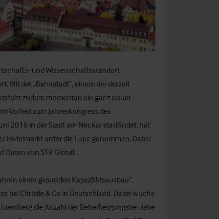
irtschafts- und Wissenschaftsstandort
ort. Mit der „Bahnstadt“, einem der derzeit
entsteht zudem momentan ein ganz neuer
. Im Vorfeld zum Jahreskongress des
uni 2016 in der Stadt am Neckar stattfindet, hat
erger Hotelmarkt unter die Lupe genommen. Dabei
uf Daten von STR Global.
n Jahren einen gesunden Kapazitätsausbau“,
ices bei Christie & Co in Deutschland. Dabei wuchs
rttemberg die Anzahl der Beherbergungsbetriebe