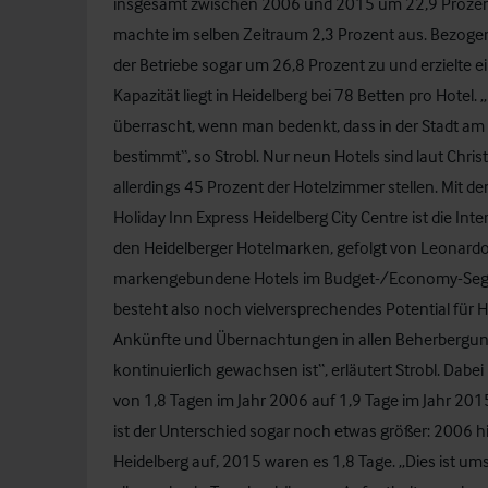
insgesamt zwischen 2006 und 2015 um 22,9 Prozen
machte im selben Zeitraum 2,3 Prozent aus. Bezogen
der Betriebe sogar um 26,8 Prozent zu und erzielte e
Kapazität liegt in Heidelberg bei 78 Betten pro Hotel. „
überrascht, wenn man bedenkt, dass in der Stadt am 
bestimmt“, so Strobl. Nur neun Hotels sind laut Chris
allerdings 45 Prozent der Hotelzimmer stellen. Mit 
Holiday Inn Express Heidelberg City Centre ist die Int
den Heidelberger Hotelmarken, gefolgt von Leonardo Ho
markengebundene Hotels im Budget-/Economy-Segmen
besteht also noch vielversprechendes Potential für H
Ankünfte und Übernachtungen in allen Beherbergung
kontinuierlich gewachsen ist“, erläutert Strobl. Dab
von 1,8 Tagen im Jahr 2006 auf 1,9 Tage im Jahr 2015
ist der Unterschied sogar noch etwas größer: 2006 hie
Heidelberg auf, 2015 waren es 1,8 Tage. „Dies ist u