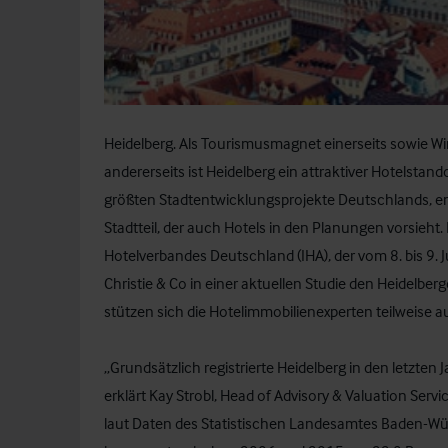
Heidelberg. Als Tourismusmagnet einerseits sowie W
andererseits ist Heidelberg ein attraktiver Hotelstand
größten Stadtentwicklungsprojekte Deutschlands, 
Stadtteil, der auch Hotels in den Planungen vorsieht
Hotelverbandes Deutschland (IHA), der vom 8. bis 9. J
Christie & Co in einer aktuellen Studie den Heidelb
stützen sich die Hotelimmobilienexperten teilweise a
„Grundsätzlich registrierte Heidelberg in den letzte
erklärt Kay Strobl, Head of Advisory & Valuation Serv
laut Daten des Statistischen Landesamtes Baden-Wü