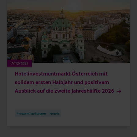
7/12/2026
Hotelinvestmentmarkt Österreich mit
solidem ersten Halbjahr und positivem
Ausblick auf die zweite Jahreshälfte 2026
Pressemitteilungen
Hotels