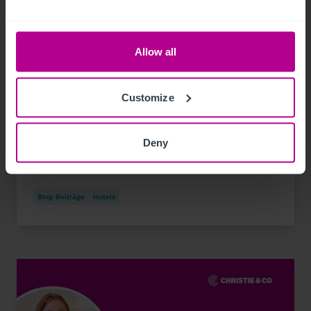
Allow all
7/29/2026
Customize
Christie & Co schließt Betreibersuche
erfolgreich ab und spendet an die St. Anna
Deny
Kinderkrebsforschung
Blog-Beiträge
Hotels