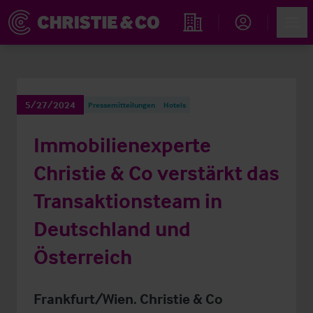
Account
Men
Immobiliensuche
5/27/2024
Pressemitteilungen
Hotels
Immobilienexperte
Christie & Co verstärkt das
Transaktionsteam in
Deutschland und
Österreich
Frankfurt/Wien. Christie & Co