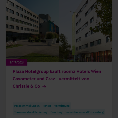
1/17/2024
Plaza Hotelgroup kauft roomz Hotels Wien
Gasometer und Graz - vermittelt von
Christie & Co
Pressemitteilungen
Hotels
Vermittlung
Turnaround und Sanierung
Beratung
Investitionen und Entwicklung