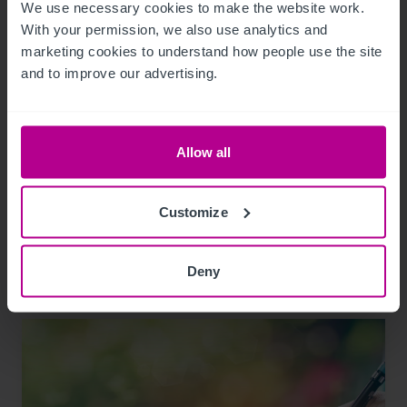
We use necessary cookies to make the website work. 
With your permission, we also use analytics and 
marketing cookies to understand how people use the site 
and to improve our advertising.
Allow all
Customize
Related Articles
Deny
View other related news and insights