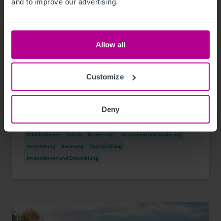
and to improve our advertising.
Allow all
Customize
9/3/2023
Hotelmarkt Wien - Update H1
Deny
Publikationen
Hotels
Bewertung
Turnaround und Sanierung
Vermittlung
Beratung
Pachtprüfung
Investitionen und Entwicklung