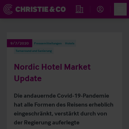
Account
Men
Immobiliensuche
9/7/2020
Pressemitteilungen
Hotels
Turnaround und Sanierung
Nordic Hotel Market
Update
Die andauernde Covid-19-Pandemie
hat alle Formen des Reisens erheblich
eingeschränkt, verstärkt durch von
der Regierung auferlegte