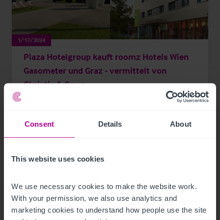
1/17/2024
Plaza Hotelgroup kauft roomz Hotels Wien
Gasometer und Graz - vermittelt von
Christie & Co
Pressemitteilungen
Hotels
Vermittlung
Consent
Details
About
Turnaround und Sanierung
Beratung
Investitionen und Entwicklung
This website uses cookies
We use necessary cookies to make the website work. 
With your permission, we also use analytics and 
marketing cookies to understand how people use the site 