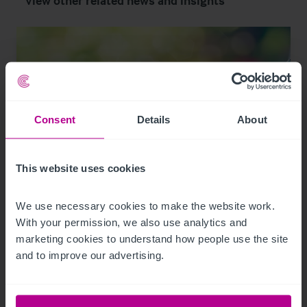
View other related news and insights
Consent
Details
About
This website uses cookies
1/21/2024
We use necessary cookies to make the website work. 
Hotelinvestmentmarkt Österreich:
With your permission, we also use analytics and 
marketing cookies to understand how people use the site 
Betreiber zunehmend auch als Investoren
and to improve our advertising.
aktiv