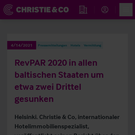
Account
Men
Immobiliensuche
4/14/2021
Pressemitteilungen
Hotels
Vermittlung
RevPAR 2020 in allen
baltischen Staaten um
etwa zwei Drittel
gesunken
Helsinki. Christie & Co, internationaler
Hotelimmobilienspezialist,