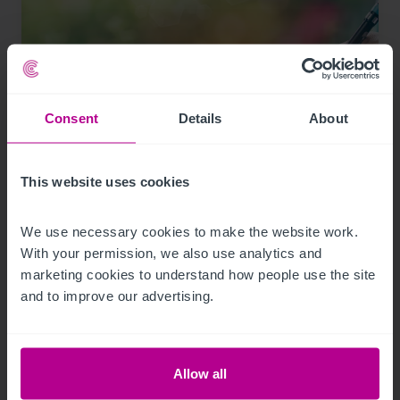
Consent
Details
About
This website uses cookies
1/21/2024
Hotelinvestmentmarkt Österreich:
We use necessary cookies to make the website work. 
Betreiber zunehmend auch als Investoren
With your permission, we also use analytics and 
aktiv
marketing cookies to understand how people use the site 
and to improve our advertising.
Pressemitteilungen
Hotels
Vermittlung
Investitionen und Entwicklung
Turnaround und Sanierung
Beratung
Allow all