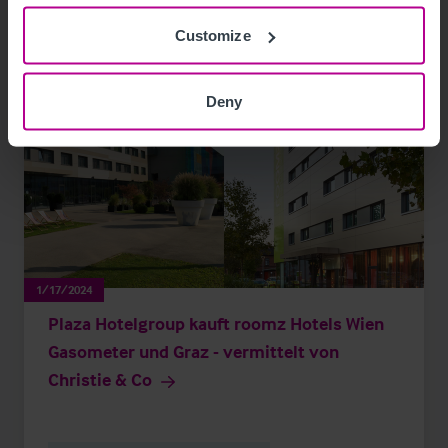
Customize
Deny
1/17/2024
Plaza Hotelgroup kauft roomz Hotels Wien
Gasometer und Graz - vermittelt von
Christie & Co