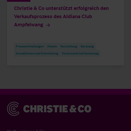
Christie & Co unterstützt erfolgreich den
Verkaufsprozess des Aldiana Club
Ampfelwang
Pressemitteilungen
Hotels
Vermittlung
Beratung
Investitionen und Entwicklung
Turnaround und Sanierung
Christie & Co