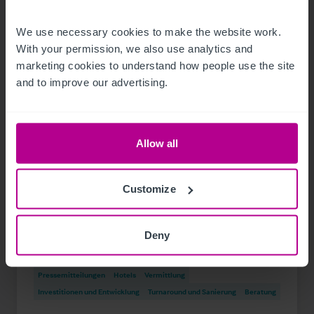
We use necessary cookies to make the website work. 
With your permission, we also use analytics and 
marketing cookies to understand how people use the site 
and to improve our advertising.
Allow all
1/21/2024
Hotelinvestmentmarkt Österreich:
Customize
Betreiber zunehmend auch als Investoren
aktiv
Deny
Pressemitteilungen
Hotels
Vermittlung
Investitionen und Entwicklung
Turnaround und Sanierung
Beratung