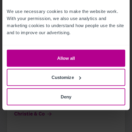
We use necessary cookies to make the website work. 
With your permission, we also use analytics and 
marketing cookies to understand how people use the site 
and to improve our advertising.
Allow all
Customize
1/17/2024
Plaza Hotelgroup kauft roomz Hotels Wien
Deny
Gasometer und Graz - vermittelt von
Christie & Co