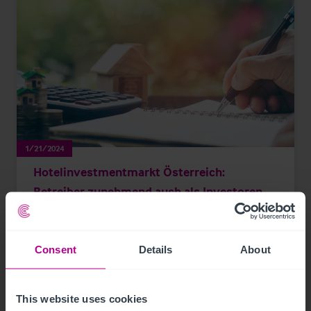
1/21/2024
Hotelinvestmentmarkt Österreich:
Betreiber zunehmend auch als Investoren
aktiv
Consent
Details
About
Pressemitteilungen
Hotels
Vermittlung
Investitionen und Entwicklung
Turnaround und Sanierung
Beratung
This website uses cookies