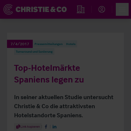
Account
Men
Immobiliensuche
7/4/2017
Pressemitteilungen
Hotels
Turnaround und Sanierung
Top-Hotelmärkte
Spaniens legen zu
In seiner aktuellen Studie untersucht
Christie & Co die attraktivsten
Hotelstandorte Spaniens.
Share Article
Link kopieren
Share on Facebook
Share on LinkedIn