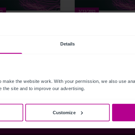
23
3/13/2023
istische Nachfrage
Christie & Co
rreich 2022 –
veröffentlicht Wiener
esländer nach der
Hotelmarkt Bericht
Details
demie
Pressemitteilungen
Hotels
Investitionen und Entwicklung
 make the website work. With your permission, we also use anal
kationen
Hotels
Bewertung
Turnaround und Sanierung
Bewer
 the site and to improve our advertising.
round und Sanierung
Beratung
Pachtprüfung
Vermit
Customize