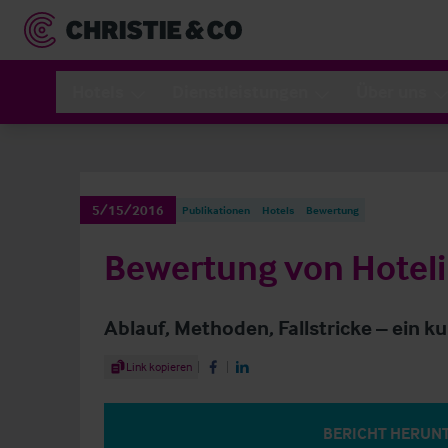
Hotels
Dienstleistungen
Über uns
5/15/2016
Publikationen
Hotels
Bewertung
Bewertung von Hotel
Ablauf, Methoden, Fallstricke – ein k
Share Article
Link kopieren
Share on Facebook
Share on LinkedIn
BERICHT HERUN